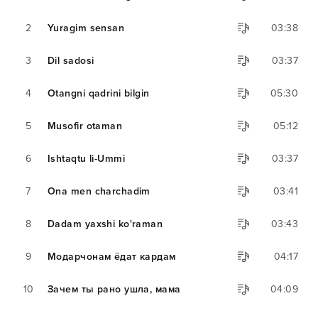
2
Yuragim sensan
03:38
3
Dil sadosi
03:37
4
Otangni qadrini bilgin
05:30
5
Musofir otaman
05:12
6
Ishtaqtu li-Ummi
03:37
7
Ona men charchadim
03:41
8
Dadam yaxshi ko'raman
03:43
9
Модарчонам ёдат кардам
04:17
10
Зачем ты рано ушла, мама
04:09