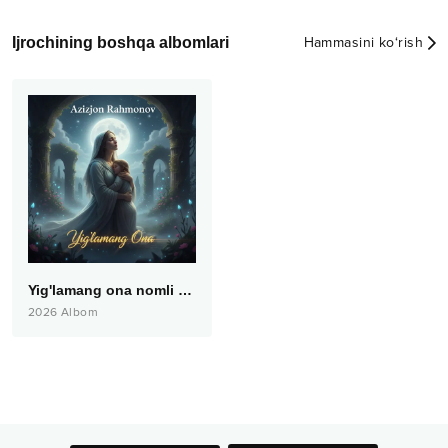
Ijrochining boshqa albomlari
Hammasini ko‘rish
Yig'lamang ona nomli albom dasturi
2026
Albom