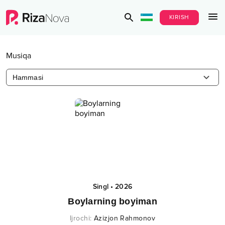
KIRISH
Musiqa
Hammasi
Singl
•
2026
Boylarning boyiman
Ijrochi
:
Azizjon Rahmonov