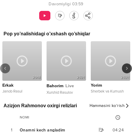
Davomiyligi
03:59
Pop
yo’nalishidagi o’xshash qo’shiqlar
2018
2021
2021
Erkak
Yorim
Bahorim
Live
Janob Rasul
Sherbek va Kumush
Xurshid Rasulov
Azizjon Rahmonov oxirgi relizlari
Hammasini ko‘rish
NOMI
1
Onamni kech angladim
04:24