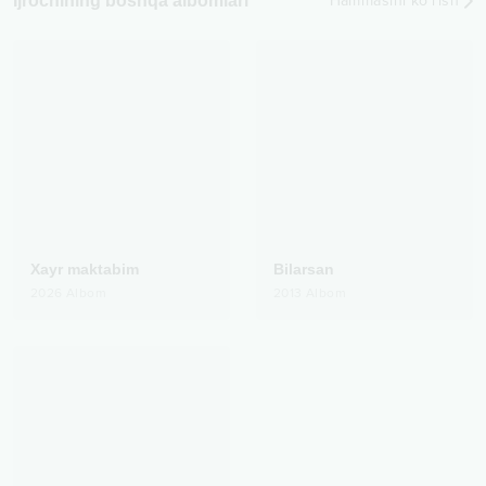
Ijrochining boshqa albomlari
Hammasini ko‘rish
Xayr maktabim
Bilarsan
2026
Albom
2013
Albom