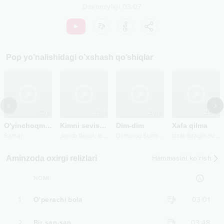
Davomiyligi
03:07
Pop
yo’nalishidagi o’xshash qo’shiqlar
2026
2011
2016
2015
O'yinchoqman
Kimni sevishing
Dim-dim
Xafa qilma
,
D
ilmurod Sultonov
I
zzat Ibragimov (Xo‘ja)
Samar
Janob Rasul
Begzod Ismoilov
Aminzoda oxirgi relizlari
Hammasini ko‘rish
NOMI
1
O'perachi bola
03:01
2
Bir san-san
03:48