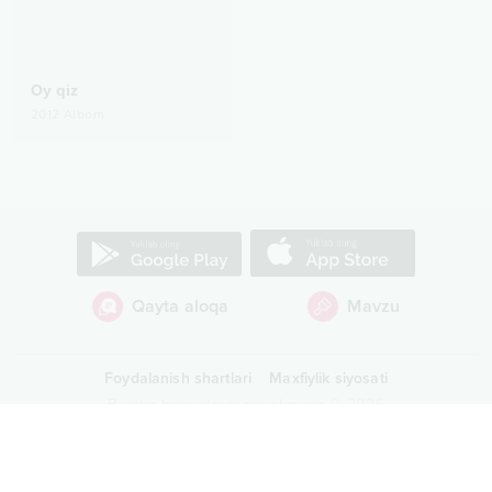
Oy qiz
2012
Albom
Qayta aloqa
Mavzu
Foydalanish shartlari
Maxfiylik siyosati
Barcha huquqlar himoyalangan
©
2026