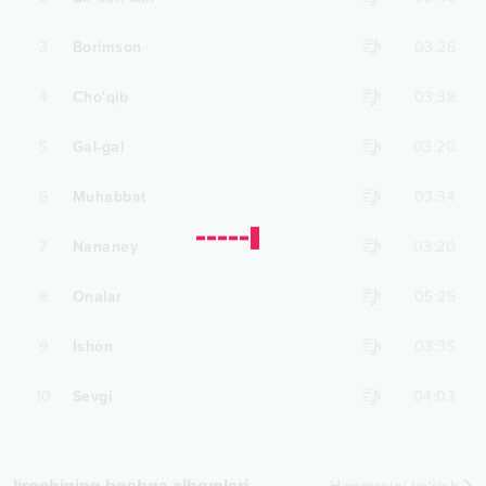
3
Borimson
03:26
4
Cho'qib
03:38
5
Gal-gal
03:20
6
Muhabbat
03:34
7
Nananey
03:20
8
Onalar
05:25
9
Ishon
03:35
10
Sevgi
04:03