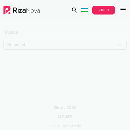
KIRISH
Musiqa
Hammasi
Singl
•
2026
Onam
Ijrochi
:
Aminzoda