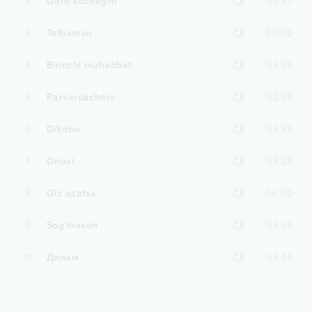
2
Qaro sochligim
03:47
3
Telbaman
03:02
4
Birinchi muhabbat
03:25
5
Parvardacham
02:58
6
Dilrabo
03:35
7
Onasi
03:28
8
Qiz uzatsa
04:02
9
Sog‘inasan
03:53
10
Дилам
03:44