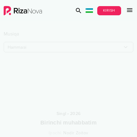
KIRISH
Musiqa
Hammasi
Singl
•
2026
Birinchi muhabbatim
Ijrochi
:
Nodir Zoitov