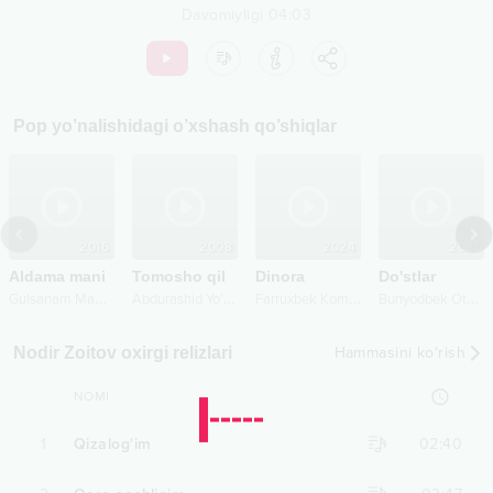
Davomiyligi
04:03
Pop
yo’nalishidagi o’xshash qo’shiqlar
2016
2008
2024
2021
Aldama mani
Tomosho qil
Dinora
Do'stlar
Live
G
ulsanam Mamazoitova
A
bdurashid Yo'ldoshev
F
arruxbek Komilov
B
unyodbek Otajonov
Nodir Zoitov oxirgi relizlari
Hammasini ko‘rish
NOMI
1
Qizalog'im
02:40