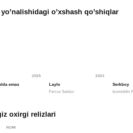
yo’nalishidagi o’xshash qo’shiqlar
2025
2023
ulda emas
Laylo
Serkboy
Farrux Saidov
Isomiddin 
iz oxirgi relizlari
NOMI