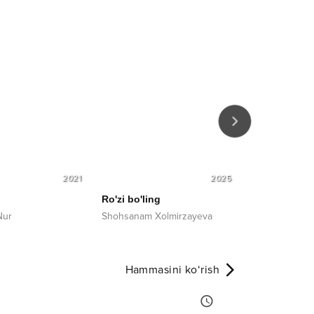
2021
2025
Ro'zi bo'ling
Yurakda qol
Nur
Shohsanam Xolmirzayeva
Uztime
Hammasini ko‘rish