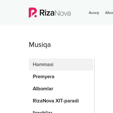
Asosiy
Albo
Musiqa
Hammasi
Premyera
Albomlar
RizaNova XIT-paradi