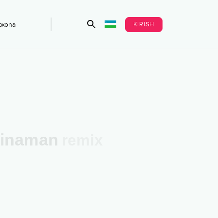
KIRISH
bxona
hinaman
remix