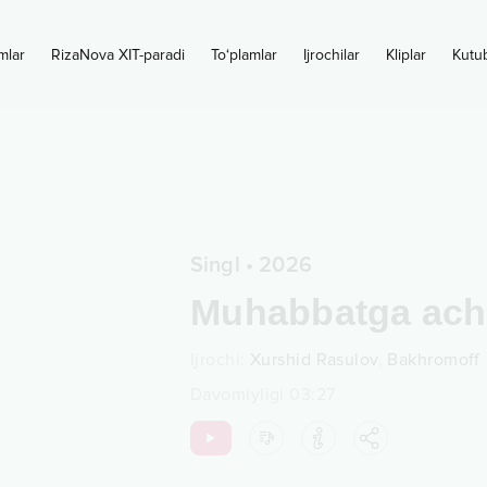
mlar
RizaNova XIT-paradi
To‘plamlar
Ijrochilar
Kliplar
Kutu
Singl
•
2026
Muhabbatga ac
Ijrochi
:
Xurshid Rasulov
,
Bakhromoff
Davomiyligi
03:27