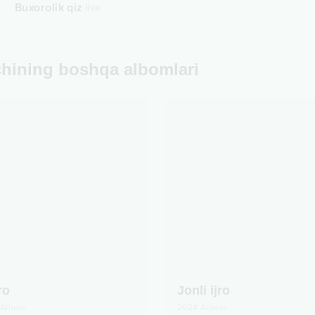
Buxorolik qiz
live
chining boshqa albomlari
ro
Jonli ijro
Albom
2024
Albom