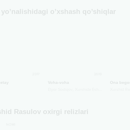
yo’nalishidagi o’xshash qo’shiqlar
2017
2019
 etay
Voha-voha
Ona bego
,
Elyor Sodiqov
Xurshida Eshniyazova
Xurshid Ra
hid Rasulov oxirgi relizlari
NOMI