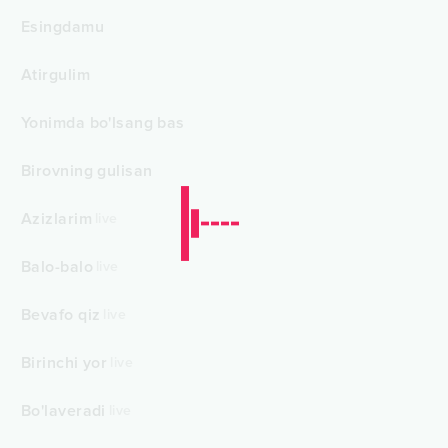
Esingdamu
Atirgulim
Yonimda bo'lsang bas
Birovning gulisan
Azizlarim
live
Balo-balo
live
Bevafo qiz
live
Birinchi yor
live
Bo'laveradi
live