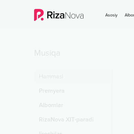
Asosiy
Albo
Musiqa
Hammasi
Premyera
Albomlar
RizaNova XIT-paradi