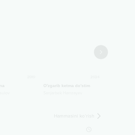
2010
2024
na
O'zgarib ketma do'stim
Kim bu kim
sulov
Sanjarbek Hamzayev
Bunyodbek Ot
Hammasini ko‘rish