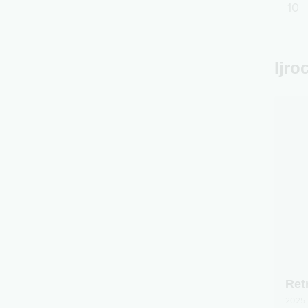
10
Ijro
Ret
2025