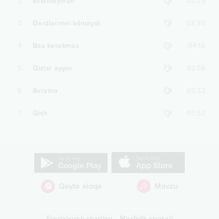
2
Eslamayman
03:25
3
Dardlarimni bilmaydi
03:30
4
Bas kerakmas
04:15
5
Qizlar ayyor
02:58
6
Avrama
03:32
7
Qish
03:52
Qayta aloqa
Mavzu
Foydalanish shartlari
Maxfiylik siyosati