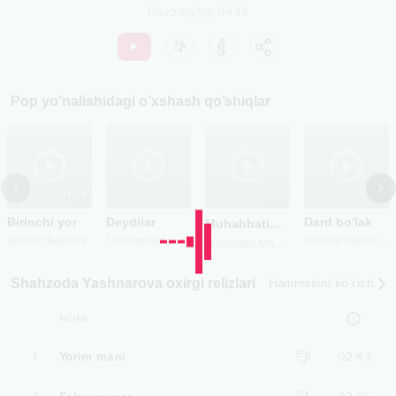
Davomiyligi
04:14
Pop
yo’nalishidagi o’xshash qo’shiqlar
2002
2022
2016
2011
Birinchi yor
Deydilar
Dard bo'lak
Muhabbatim
New version
D
ilshod Rahmonov
Xurshid Rasulov
Umid guruhi
G
ulsanam Mamazoitova
Shahzoda Yashnarova oxirgi relizlari
Hammasini ko‘rish
NOMI
1
Yorim mani
02:43