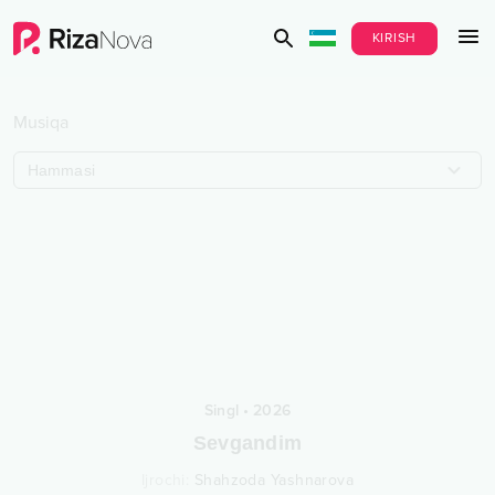
KIRISH
Musiqa
Hammasi
Singl
•
2026
Sevgandim
Ijrochi
:
Shahzoda Yashnarova