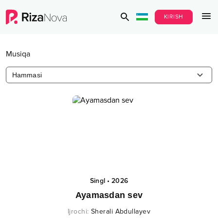
KIRISH
Musiqa
Hammasi
Singl
•
2026
Ayamasdan sev
Ijrochi
:
Sherali Abdullayev