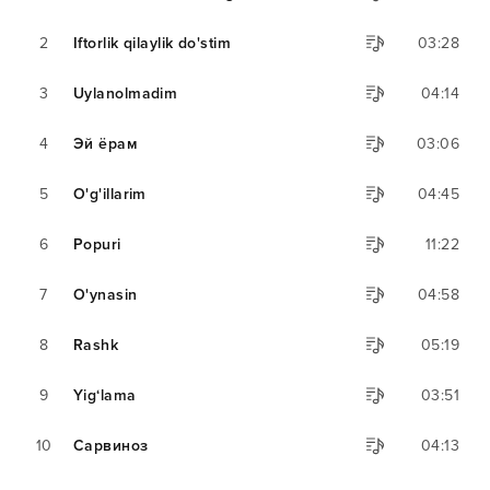
2
Iftorlik qilaylik do'stim
03:28
3
Uylanolmadim
04:14
4
Эй ёрам
03:06
5
O'g'illarim
04:45
6
Popuri
11:22
7
O'ynasin
04:58
8
Rashk
05:19
9
Yig‘lama
03:51
10
Сарвиноз
04:13