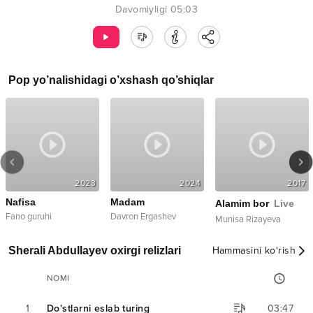
Davomiyligi
05:03
Pop
yo’nalishidagi o’xshash qo’shiqlar
2023
2024
2017
Nafisa
Madam
Alamim bor
Live
Fano guruhi
Davron Ergashev
Munisa Rizayeva
Sherali Abdullayev oxirgi relizlari
Hammasini ko‘rish
NOMI
1
Do'stlarni eslab turing
03:47