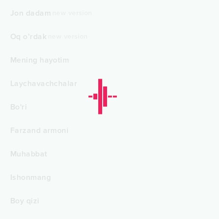
Jon dadam
new version
Oq o’rdak
new version
Mening hayotim
Laychavachchalar
Bo'ri
Farzand armoni
Muhabbat
Ishonmang
Boy qizi