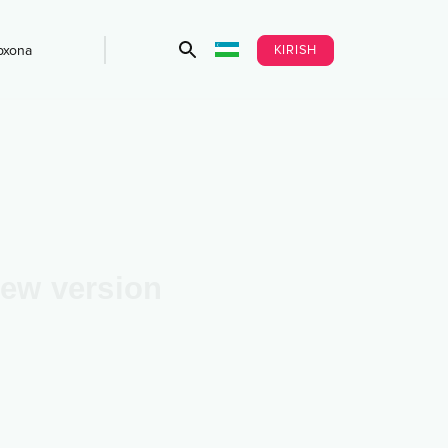
KIRISH
bxona
ew version