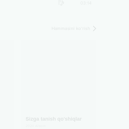
03:14
Hammasini ko‘rish
Sizga tanish qo'shiqlar
2020
Albom