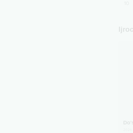
10
Ijro
Do'
2024