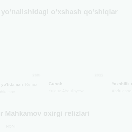
yo’nalishidagi o’xshash qo’shiqlar
2010
2022
Gunoh
Yaxshilik q
r yo'lidaman
Remix
Yulduz Abdullayeva
Abdujabbo
Mahkamov
r Mahkamov oxirgi relizlari
NOMI