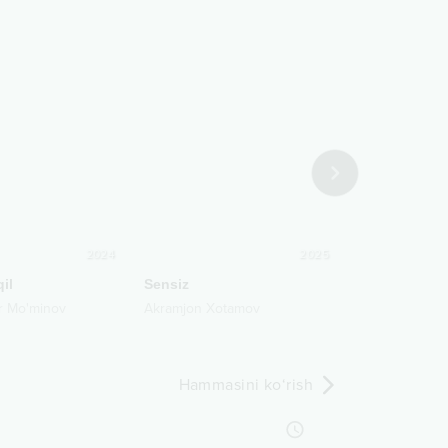
2024
2025
il
Sensiz
Sevma meni
r Mo'minov
Akramjon Xotamov
Yulduz Abdull
Hammasini ko‘rish