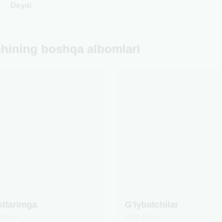
Deydi
chining boshqa albomlari
stlarimga
G'iybatchilar
Albom
2020
Albom