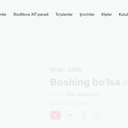
mlar
RizaNova XIT-paradi
To‘plamlar
Ijrochilar
Kliplar
Kutu
Singl
•
2026
Boshing bo'lsa
n
Ijrochi
:
Tohir Mahkamov
Davomiyligi
03:39