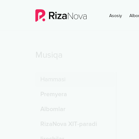
Asosiy
Albo
Musiqa
Hammasi
Premyera
Albomlar
RizaNova XIT-paradi