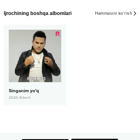
Ijrochining boshqa albomlari
Hammasini ko‘rish
Singanim yo'q
2020
Albom