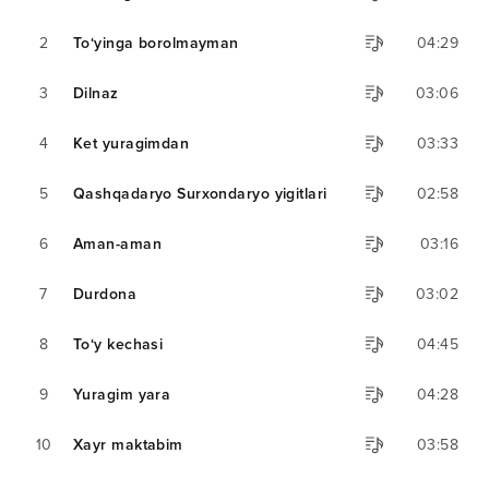
2
To‘yinga borolmayman
04:29
3
Dilnaz
03:06
4
Ket yuragimdan
03:33
5
Qashqadaryo Surxondaryo yigitlari
02:58
6
Aman-aman
03:16
7
Durdona
03:02
8
To‘y kechasi
04:45
9
Yuragim yara
04:28
10
Xayr maktabim
03:58