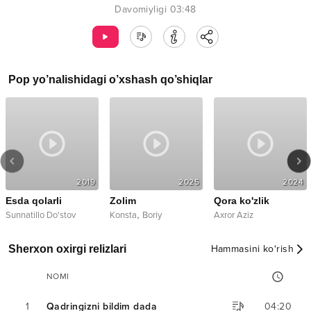
Davomiyligi
03:48
Pop
yo’nalishidagi o’xshash qo’shiqlar
2019
2025
2024
Esda qolarli
Zolim
Qora ko'zlik
,
Sunnatillo Do'stov
Konsta
Boriy
Axror Aziz
Sherxon oxirgi relizlari
Hammasini ko‘rish
NOMI
1
Qadringizni bildim dada
04:20