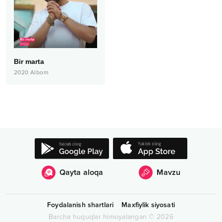
Bir marta
2020
Albom
Qayta aloqa
Mavzu
Foydalanish shartlari
Maxfiylik siyosati
Barcha huquqlar himoyalangan
©
2026