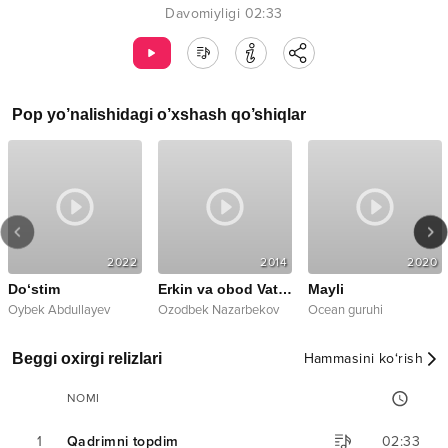
Davomiyligi
02:33
Pop
yo’nalishidagi o’xshash qo’shiqlar
2022
2014
2020
Do‘stim
Erkin va obod Vatan
Mayli
Oybek Abdullayev
Ozodbek Nazarbekov
Ocean guruhi
Beggi oxirgi relizlari
Hammasini ko‘rish
NOMI
1
Qadrimni topdim
02:33