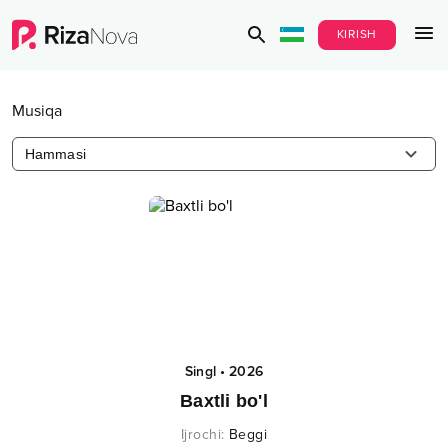
KIRISH
Musiqa
Hammasi
Singl
•
2026
Baxtli bo'l
Ijrochi
:
Beggi