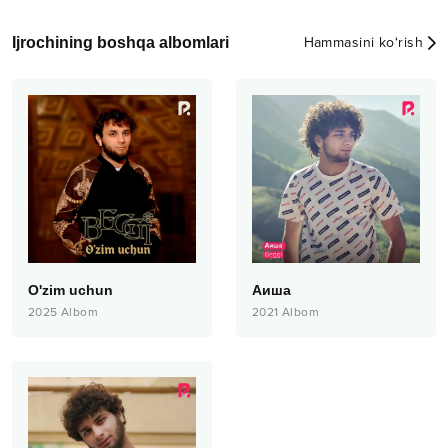
Ijrochining boshqa albomlari
Hammasini ko‘rish
O'zim uchun
Аиша
2025
Albom
2021
Albom