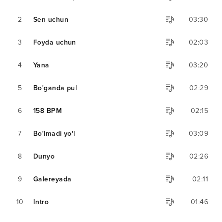
2
Sen uchun
03:30
3
Foyda uchun
02:03
4
Yana
03:20
5
Bo'ganda pul
02:29
6
158 BPM
02:15
7
Bo'lmadi yo'l
03:09
8
Dunyo
02:26
9
Galereyada
02:11
10
Intro
01:46