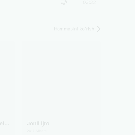
03:32
Hammasini ko‘rish
Yoshligimga qaytgim keladi
Jonli ijro
2017
Albom