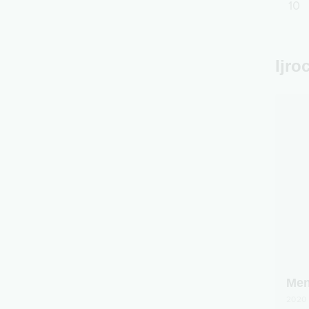
10
Ijro
Men
2020