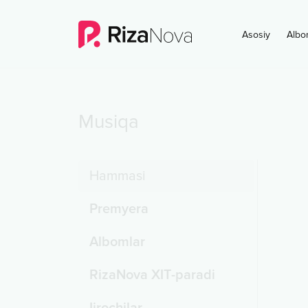
Asosiy
Albo
Musiqa
Hammasi
Premyera
Albomlar
RizaNova XIT-paradi