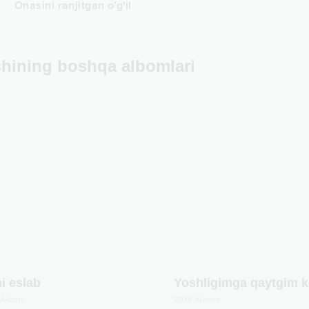
Onasini ranjitgan o'g'il
chining boshqa albomlari
i eslab
Albom
2019
Albom