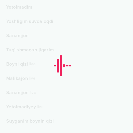
Yetolmadim
Yoshligim suvda oqdi
Sanamjon
Tug'ishmagan jigarim
Boyni qizi
live
Malikajon
live
Sanamjon
live
Yetolmadiyey
live
Suyganim boynin qizi