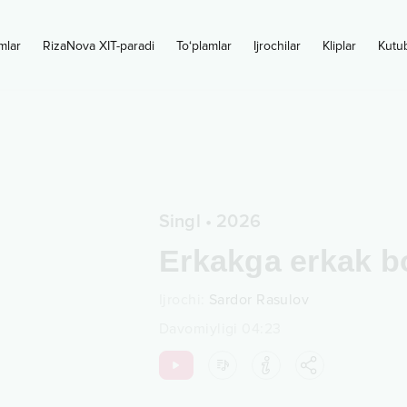
mlar
RizaNova XIT-paradi
To‘plamlar
Ijrochilar
Kliplar
Kutu
Singl
•
2026
Erkakga erkak bo
Ijrochi
:
Sardor Rasulov
Davomiyligi
04:23