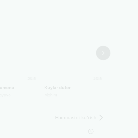
2018
2016
yomona
Kuylar dutor
Ishongin
,
ayeva
obek Mo'minov
Maxset O'temuradov
Mohim
Izzat Ibragimov
Hammasini ko‘rish