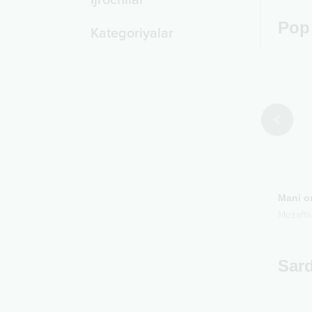
Ijrochilar
Pop
Kategoriyalar
1996
2021
alak
Dema-dema
Mani 
hid Rasulov
Dilfuza Rahimova
Muzaffa
Sard