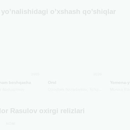
yo’nalishidagi o’xshash qo’shiqlar
2025
2020
onam boshqacha
Orol
Yomona-
,
,
r Abduazimov
Ozodbek Nazarbekov
To'lqin Jabborov
Munisa Riz
Yahy
or Rasulov oxirgi relizlari
NOMI