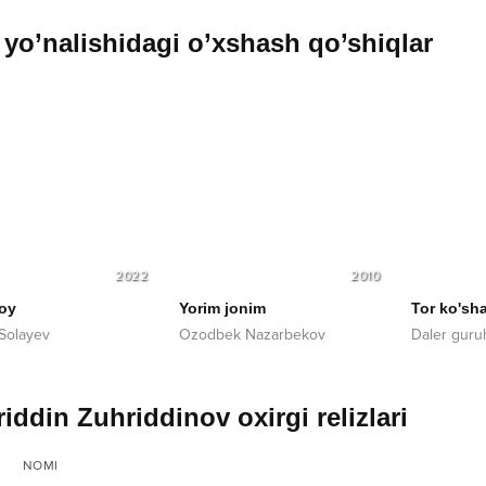
yo’nalishidagi o’xshash qo’shiqlar
2022
2010
roy
Yorim jonim
Tor ko'sh
 Solayev
Ozodbek Nazarbekov
Daler guru
iddin Zuhriddinov oxirgi relizlari
NOMI