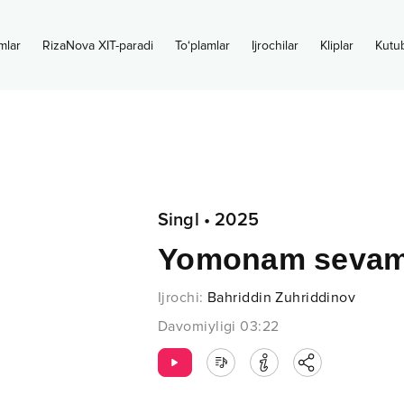
mlar
RizaNova XIT-paradi
To‘plamlar
Ijrochilar
Kliplar
Kutu
Singl
•
2025
Yomonam seva
Ijrochi
:
Bahriddin Zuhriddinov
Davomiyligi
03:22