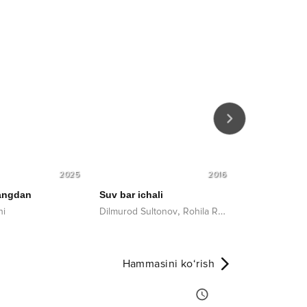
2025
2016
angdan
Suv bar ichali
Odamlardan 
,
hi
Dilmurod Sultonov
Rohila Ro'zimova
Bahodir Nizo
Hammasini ko‘rish