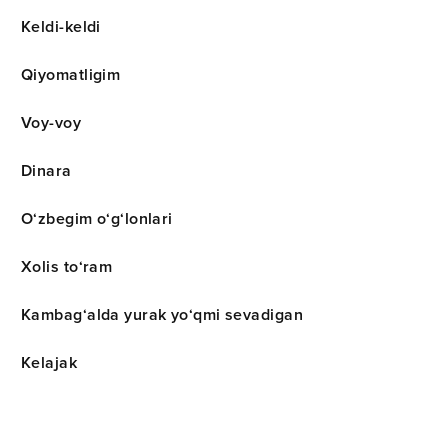
Keldi-keldi
Qiyomatligim
Voy-voy
Dinara
O‘zbegim o‘g‘lonlari
Xolis to‘ram
Kambag‘alda yurak yo‘qmi sevadigan
Kelajak