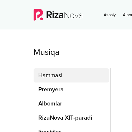
Asosiy
Albo
Musiqa
Hammasi
Premyera
Albomlar
RizaNova XIT-paradi