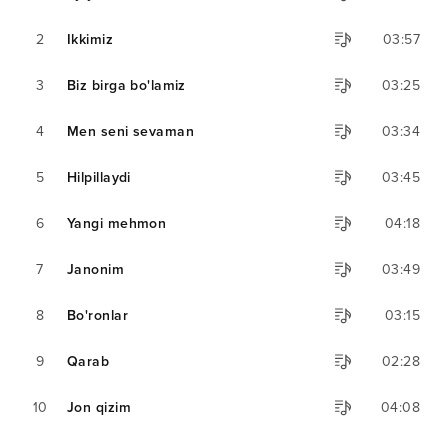
2
Ikkimiz
03:57
3
Biz birga bo'lamiz
03:25
4
Men seni sevaman
03:34
5
Hilpillaydi
03:45
6
Yangi mehmon
04:18
7
Janonim
03:49
8
Bo'ronlar
03:15
9
Qarab
02:28
10
Jon qizim
04:08