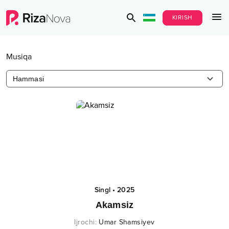
KIRISH
Musiqa
Hammasi
Singl
•
2025
Akamsiz
Ijrochi
:
Umar Shamsiyev