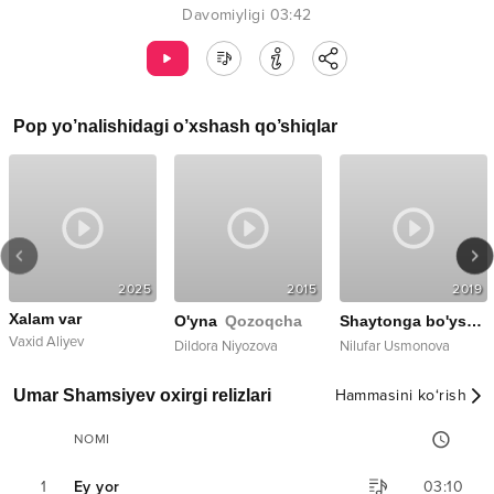
Davomiyligi
03:42
Pop
yo’nalishidagi o’xshash qo’shiqlar
2025
2015
2019
Xalam var
New version
O'yna
Qozoqcha
Shaytonga bo'ysungan yuraklar
Vaxid Aliyev
Dildora Niyozova
Nilufar Usmonova
Umar Shamsiyev oxirgi relizlari
Hammasini ko‘rish
NOMI
1
Ey yor
03:10