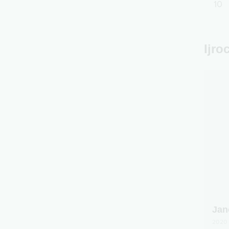
10
Ijro
Jan
2020