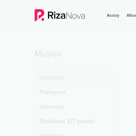
Asosiy
Albo
Musiqa
Hammasi
Premyera
Albomlar
RizaNova XIT-paradi