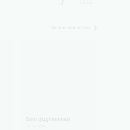
02:52
Hammasini ko‘rish
Seni qizg'onaman
2017
Albom