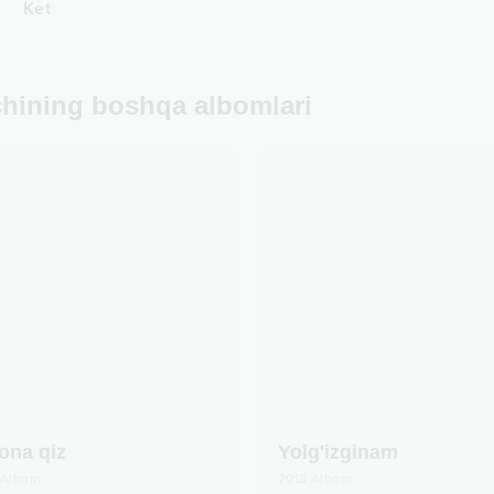
Ket
chining boshqa albomlari
ona qiz
Yolg'izginam
Albom
2018
Albom