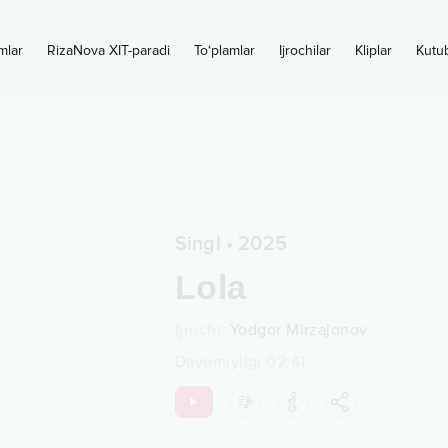
mlar
RizaNova XIT-paradi
To‘plamlar
Ijrochilar
Kliplar
Kutu
Singl
•
2025
Lola
Ijrochi
:
Yodgor Mirzajonov
Davomiyligi
02:41