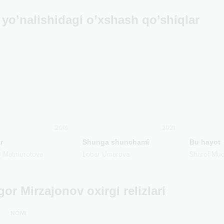
yo’nalishidagi o’xshash qo’shiqlar
2016
2021
r
Shunga shunchami
Bu hayot
r Matmurotova
Lobar Umarova
Sharof Mu
or Mirzajonov oxirgi relizlari
NOMI