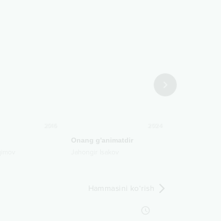
2016
2024
Onang g'animatdir
Yoshlik bizni
qimov
Jahongir Isakov
Xurshid Rasul
Hammasini ko‘rish