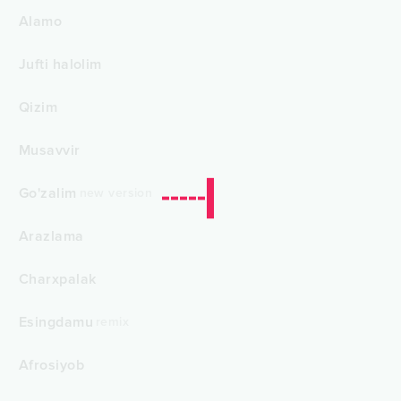
Alamo
Jufti halolim
Qizim
Musavvir
Go'zalim
new version
Arazlama
Charxpalak
Esingdamu
remix
Afrosiyob