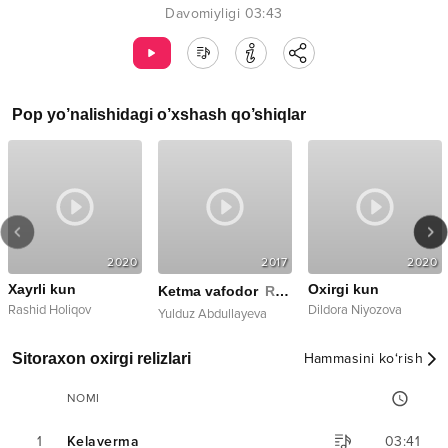
Davomiyligi
03:43
Pop
yo’nalishidagi o’xshash qo’shiqlar
2020
2017
2020
Xayrli kun
Oxirgi kun
Live
Ketma vafodor
Remix
Rashid Holiqov
Dildora Niyozova
Yulduz Abdullayeva
Sitoraxon oxirgi relizlari
Hammasini ko‘rish
NOMI
1
Kelaverma
03:41