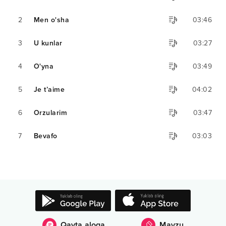
2
Men o'sha
03:46
3
U kunlar
03:27
4
O'yna
03:49
5
Je t’aime
04:02
6
Orzularim
03:47
7
Bevafo
03:03
Qayta aloqa
Mavzu