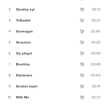
2
Qanday ayt
03:12
3
Telbadek
03:27
4
Sevmagan
02:40
5
Sevaman
03:23
6
Oq atirgul
03:49
7
Binafsha
03:49
8
Kibrlanma
03:04
9
Sendan keyin
03:41
10
With Me
02:37