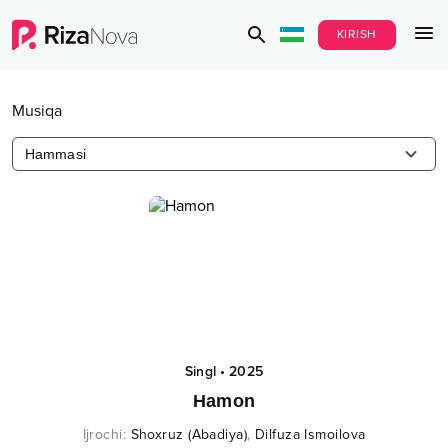
KIRISH
Musiqa
Hammasi
Singl
•
2025
Hamon
Ijrochi
:
Shoxruz (Abadiya)
,
Dilfuza Ismoilova