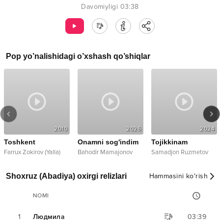
Davomiyligi
03:38
Pop
yo’nalishidagi o’xshash qo’shiqlar
2010
2026
2024
Toshkent
Onamni sog'indim
Tojikkinam
Farrux Zokirov (Yalla)
Bahodir Mamajonov
Samadjon Ruzmetov
Shoxruz (Abadiya) oxirgi relizlari
Hammasini ko‘rish
NOMI
1
Людмила
03:39