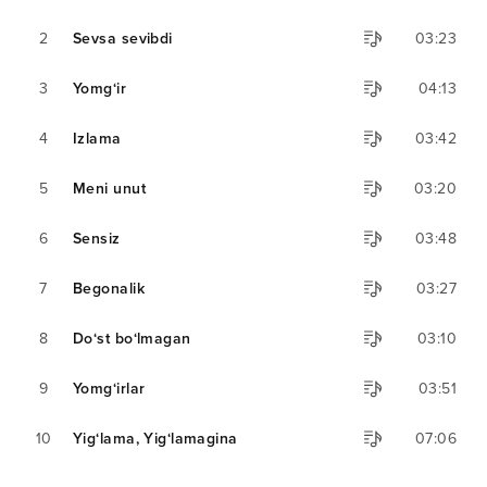
2
Sevsa sevibdi
03:23
3
Yomg‘ir
04:13
4
Izlama
03:42
5
Meni unut
03:20
6
Sensiz
03:48
7
Begonalik
03:27
8
Do‘st bo‘lmagan
03:10
9
Yomg‘irlar
03:51
10
Yig‘lama, Yig‘lamagina
07:06