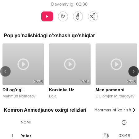
Davomiyligi
02:38
Pop
yo’nalishidagi o’xshash qo’shiqlar
2005
2018
2026
Dil og'rig'i
Korzinka Uz
Men yomonni
Mahmud Nomozov
Lola
G'ulomjon Mirdadoyev
Komron Axmedjanov oxirgi relizlari
Hammasini ko‘rish
NOMI
1
Yetar
03:49