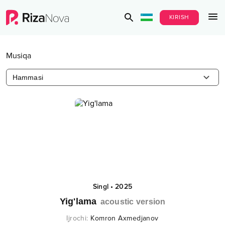
KIRISH
Musiqa
Hammasi
Singl
•
2025
Yig'lama
acoustic version
Ijrochi
:
Komron Axmedjanov