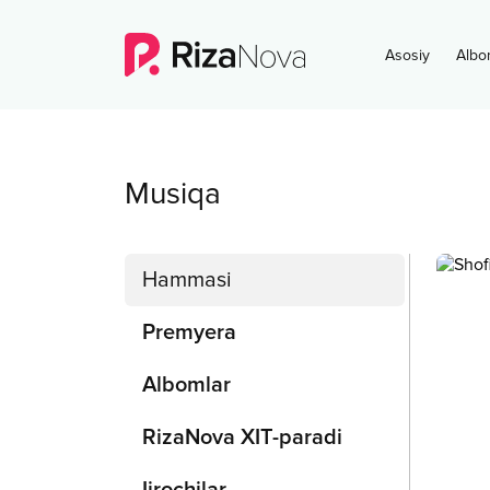
Asosiy
Albo
Musiqa
Hammasi
Premyera
Albomlar
RizaNova XIT-paradi