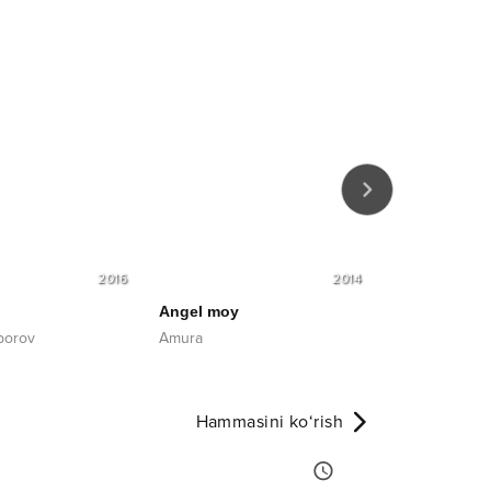
2016
2014
Angel moy
Er bo'lmasa 
bborov
Amura
Dildora Niyoz
Hammasini ko‘rish