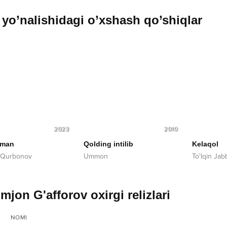
yo’nalishidagi o’xshash qo’shiqlar
2023
2010
iman
Qolding intilib
Kelaqol
 Qurbonov
Ummon
To'lqin Ja
mjon G'afforov oxirgi relizlari
NOMI