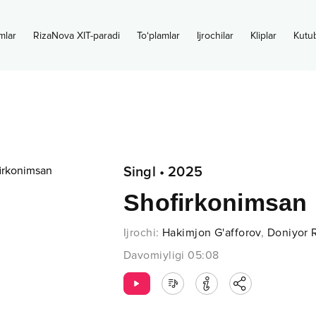
mlar
RizaNova XIT-paradi
To‘plamlar
Ijrochilar
Kliplar
Kutu
Singl
•
2025
Shofirkonimsan
Ijrochi
:
Hakimjon G'afforov
,
Doniyor 
Davomiyligi
05:08