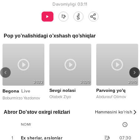
Davomiyligi
03:11
Pop
yo’nalishidagi o’xshash qo’shiqlar
2022
2020
2010
Sevgi nolasi
Parvoing yo'q
Begona
Live
Otabek Ziyo
Abdurauf Olimov
Boburmirzo Yazdonov
Abror Do'stov oxirgi relizlari
Hammasini ko‘rish
NOMI
1
Ex sherlar, arslonlar
07:30