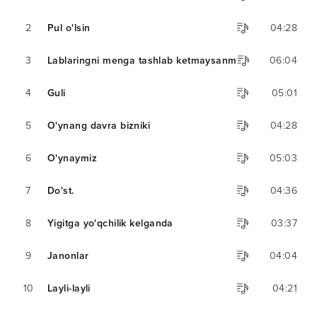
2
Pul o'lsin
04:28
3
Lablaringni menga tashlab ketmaysanmi
06:04
4
Guli
05:01
5
O'ynang davra bizniki
04:28
6
O'ynaymiz
05:03
7
Do'st.
04:36
8
Yigitga yo'qchilik kelganda
03:37
9
Janonlar
04:04
10
Layli-layli
04:21