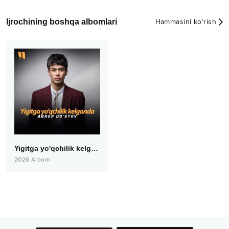
Ijrochining boshqa albomlari
Hammasini ko‘rish
Yigitga yo'qchilik kelganda
2026
Albom