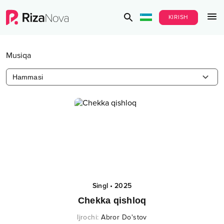
KIRISH
Musiqa
Hammasi
Singl
•
2025
Chekka qishloq
Ijrochi
:
Abror Do'stov