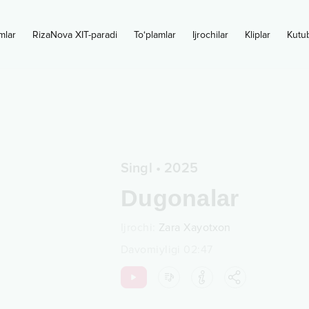
mlar
RizaNova XIT-paradi
To‘plamlar
Ijrochilar
Kliplar
Kutu
Singl
•
2025
Dugonalar
Ijrochi
:
Zara Xayotxon
Davomiyligi
02:47