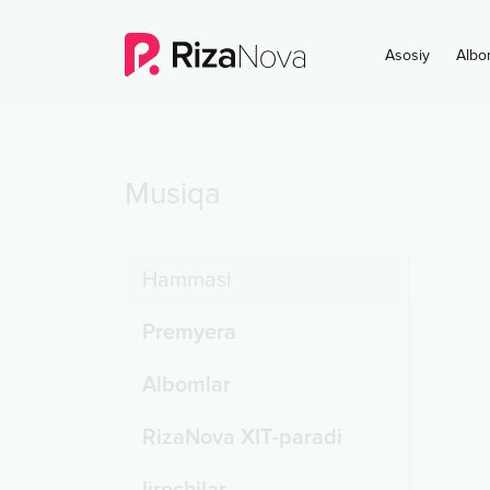
Asosiy
Albo
Musiqa
Hammasi
Premyera
Albomlar
RizaNova XIT-paradi