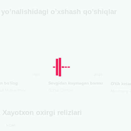
yo’nalishidagi o’xshash qo’shiqlar
1990
2025
 bo'ling
Sevgidan kuymagan bormu
O'tib keta
lat Matkarimov
Bobur Olimov
Mushtariy 
 Xayotxon oxirgi relizlari
NOMI