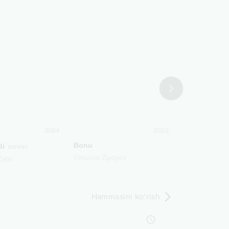
2024
2022
Bonu
Asal lazgi
di
cover
Elmurod Ziyoyev
Dilmurod Sult
Zafar
Hammasini ko‘rish