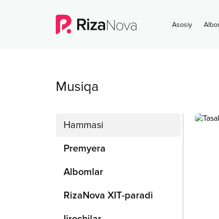
Asosiy
Albo
Musiqa
Hammasi
Premyera
Albomlar
RizaNova XIT-paradi