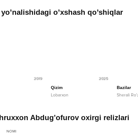
yo’nalishidagi o’xshash qo’shiqlar
2019
2025
Qizim
Bazilar
Lobarxon
Sherali Ro
ruxxon Abdug'ofurov oxirgi relizlari
NOMI