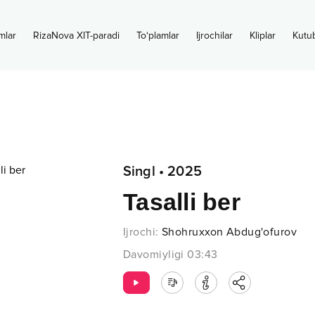
mlar
RizaNova XIT-paradi
To‘plamlar
Ijrochilar
Kliplar
Kutu
Singl
•
2025
Tasalli ber
Ijrochi
:
Shohruxxon Abdug'ofurov
Davomiyligi
03:43