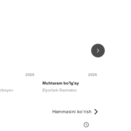
2026
2026
Muhtaram bo'lg'ay
Indamadim
'ziboyev
Elyorbek Raxmatov
Ikram Bahram
Hammasini ko‘rish