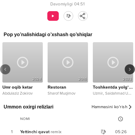
Davomiyligi
04:51
Pop
yo’nalishidagi o’xshash qo’shiqlar
2024
2016
2023
Umr oqib ketar
Restoran
Toshkentda yolg‘izman
,
Abdulaziz Zokirov
Sharof Muqimov
Uzmir
Saidahmad Umarov
Ummon oxirgi relizlari
Hammasini ko‘rish
NOMI
1
Yettinchi qavat
remix
05:26