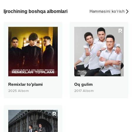
Ijrochining boshqa albomlari
Hammasini ko‘rish
Remixlar to'plami
Oq gulim
2025
Albom
2017
Albom