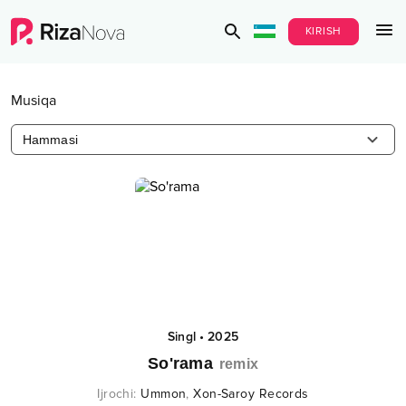
KIRISH
Musiqa
Hammasi
Singl
•
2025
So'rama
remix
Ijrochi
:
Ummon
,
Xon-Saroy Records