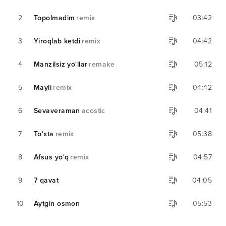
2
Topolmadim
remix
03:42
3
Yiroqlab ketdi
remix
04:42
4
Manzilsiz yo'llar
remake
05:12
5
Mayli
remix
04:42
6
Sevaveraman
acostic
04:41
7
To'xta
remix
05:38
8
Afsus yo'q
remix
04:57
9
7 qavat
04:05
10
Aytgin osmon
05:53