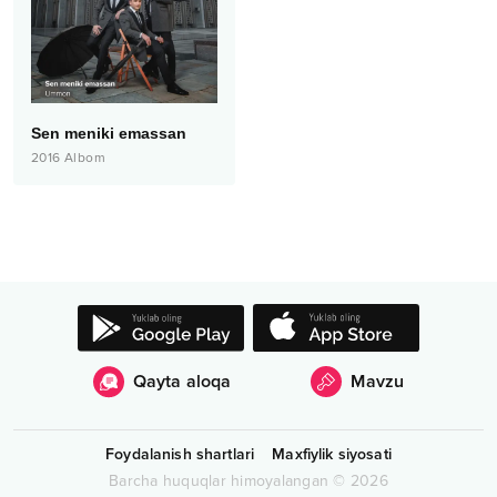
Sen meniki emassan
2016
Albom
Qayta aloqa
Mavzu
Foydalanish shartlari
Maxfiylik siyosati
Barcha huquqlar himoyalangan
©
2026