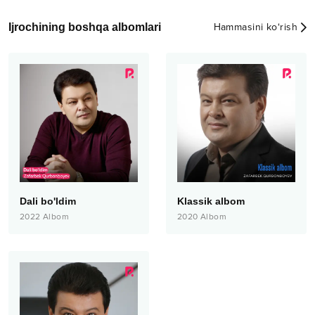
Ijrochining boshqa albomlari
Hammasini ko‘rish
Dali bo'ldim
Klassik albom
2022
Albom
2020
Albom