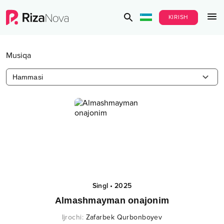
KIRISH
Musiqa
Hammasi
Singl
•
2025
Almashmayman onajonim
Ijrochi
:
Zafarbek Qurbonboyev