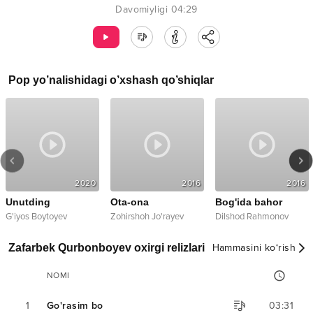
Davomiyligi
04:29
Pop
yo’nalishidagi o’xshash qo’shiqlar
2020
2016
2016
Unutding
Ota-ona
Bog'ida bahor
G'iyos Boytoyev
Zohirshoh Jo'rayev
Dilshod Rahmonov
Zafarbek Qurbonboyev oxirgi relizlari
Hammasini ko‘rish
NOMI
1
Go'rasim bo
03:31