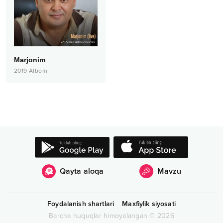
Marjonim
2019
Albom
Qayta aloqa
Mavzu
Foydalanish shartlari
Maxfiylik siyosati
Barcha huquqlar himoyalangan
©
2026