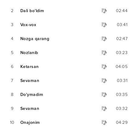
2
Dali bo’ldim
02:44
3
Vox-vox
03:41
4
Nozga qarang
02:47
5
Nozlanib
03:23
6
Ketarsan
04:05
7
Sevaman
03:31
8
Do'ymadim
03:35
9
Sevaman
03:32
10
Onajonim
04:29