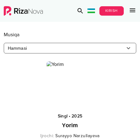
KIRISH
Musiqa
Hammasi
Singl
•
2025
Yorim
Ijrochi
:
Surayyo Narzullayeva