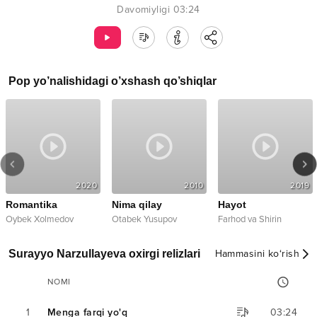
Davomiyligi
03:24
Pop
yo’nalishidagi o’xshash qo’shiqlar
2020
2010
2019
Romantika
Nima qilay
Hayot
Oybek Xolmedov
Otabek Yusupov
Farhod va Shirin
Surayyo Narzullayeva oxirgi relizlari
Hammasini ko‘rish
NOMI
1
Menga farqi yo'q
03:24