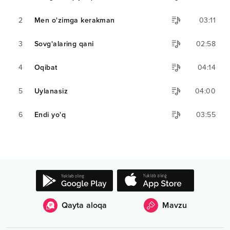
2
Men o'zimga kerakman
03:11
3
Sovg'alaring qani
02:58
4
Oqibat
04:14
5
Uylanasiz
04:00
6
Endi yo'q
03:55
Qayta aloqa
Mavzu