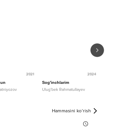
2021
2024
hun
Sog'inchlarim
Jigarlar
atniyozov
Ulug'bek Rahmatullayev
Elmurod Isroil
Hammasini ko‘rish