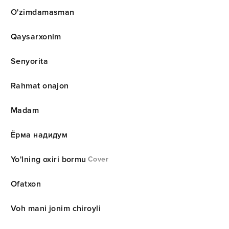
O'zimdamasman
Qaysarxonim
Senyorita
Rahmat onajon
Madam
Ёрма надидум
Yo'lning oxiri bormu
Cover
Ofatxon
Voh mani jonim chiroyli