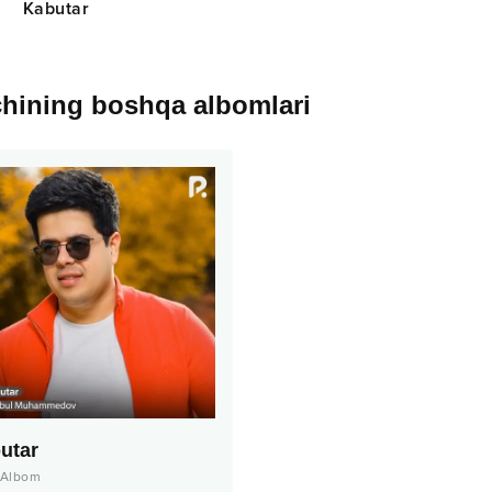
Kabutar
chining boshqa albomlari
utar
Albom