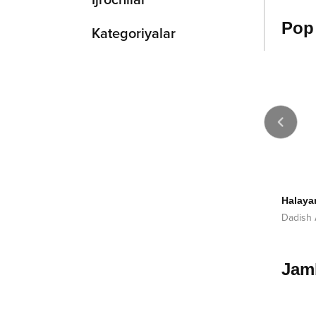
Ijrochilar
Pop
Kategoriyalar
2025
2013
holasanmi
Ayrildim
Halaya
nahonim
Yodgor Mirzajonov
Dadish
Jamb