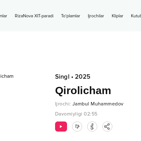
mlar
RizaNova XIT-paradi
To‘plamlar
Ijrochilar
Kliplar
Kutu
Singl
•
2025
Qirolicham
Ijrochi
:
Jambul Muhammedov
Davomiyligi
02:55