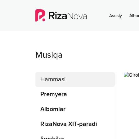
Asosiy
Albo
Musiqa
Hammasi
Premyera
Albomlar
RizaNova XIT-paradi