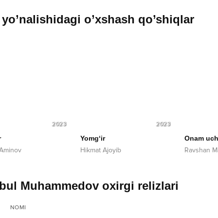
yo’nalishidagi o’xshash qo’shiqlar
2023
2023
r
Yomg‘ir
Onam uc
 Aminov
Hikmat Ajoyib
Ravshan M
ul Muhammedov oxirgi relizlari
NOMI