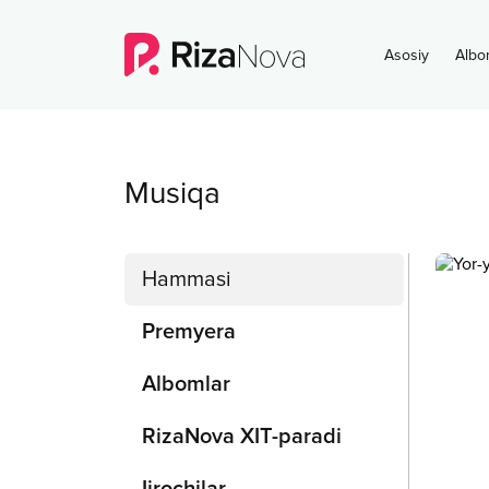
Asosiy
Albo
Musiqa
Hammasi
Premyera
Albomlar
RizaNova XIT-paradi