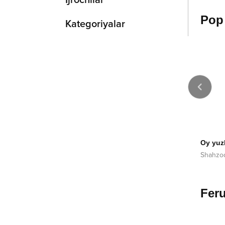
Ijrochilar
Pop
Kategoriyalar
2018
2016
Yog'aver yomg'ir
Oy yuz
 kechma
accordion version
Abbosxon
Shahzo
ek Yoqubov
Feru