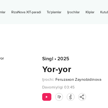
mlar
RizaNova XIT-paradi
To‘plamlar
Ijrochilar
Kliplar
Kutu
Singl
•
2025
Yor-yor
Ijrochi
:
Feruzaxon Zaynobidinova
Davomiyligi
03:45