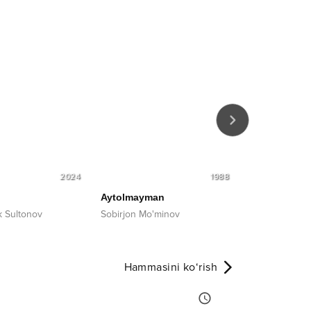
2024
1988
Aytolmayman
Muhabbat
 Sultonov
Sobirjon Mo'minov
Xurshida Eshn
Hammasini ko‘rish