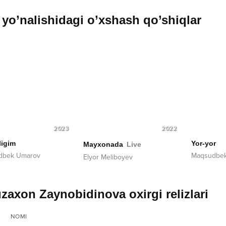
yo’nalishidagi o’xshash qo’shiqlar
2023
2022
ligim
Yor-yor
Mayxonada
Live
dbek Umarov
Maqsudbek
Elyor Meliboyev
zaxon Zaynobidinova oxirgi relizlari
NOMI