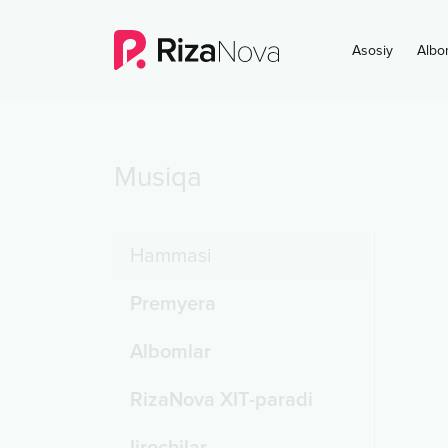
Asosiy
Albo
Musiqa
Hammasi
Premyera
Albomlar
RizaNova XIT-paradi