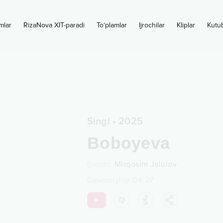
mlar
RizaNova XIT-paradi
To‘plamlar
Ijrochilar
Kliplar
Kutu
Singl
•
2025
Boboyeva
Ijrochi
:
Mirqosim Jalolov
Davomiyligi
04:27