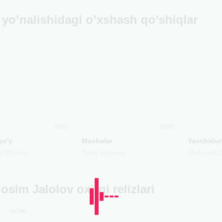
yo’nalishidagi o’xshash qo’shiqlar
1992
2020
qo'y
Mashalar
Yaxshidu
f Olimov
Ortiq Sultonov
Abdurauf O
osim Jalolov oxirgi relizlari
NOMI