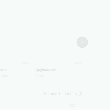
1992
2019
rman
Qaylardasan
Onajon
limov
Dilso'z
Akobir Ashurk
Hammasini ko‘rish