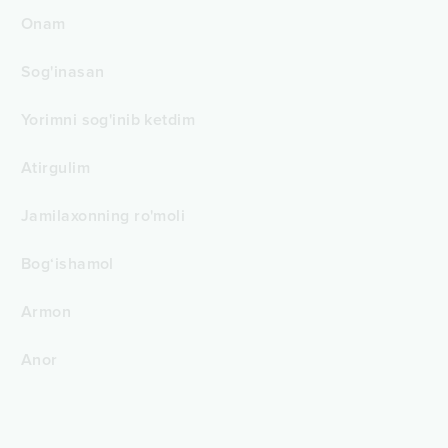
Onam
Sog'inasan
Yorimni sog'inib ketdim
Atirgulim
Jamilaxonning ro'moli
Bog‘ishamol
Armon
Anor