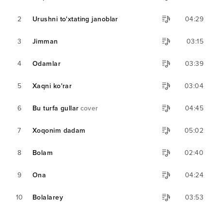
2
Urushni to'xtating janoblar
04:29
3
Jimman
03:15
4
Odamlar
03:39
5
Xaqni ko'rar
03:04
6
Bu turfa gullar
cover
04:45
7
Xoqonim dadam
05:02
8
Bolam
02:40
9
Ona
04:24
10
Bolalarey
03:53