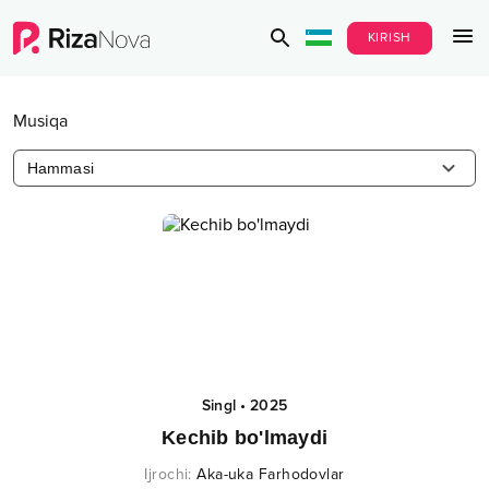
KIRISH
Musiqa
Hammasi
Singl
•
2025
Kechib bo'lmaydi
Ijrochi
:
Aka-uka Farhodovlar