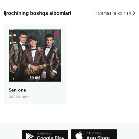
Ijrochining boshqa albomlari
Hammasini ko‘rish
Sen ona
2021
Albom