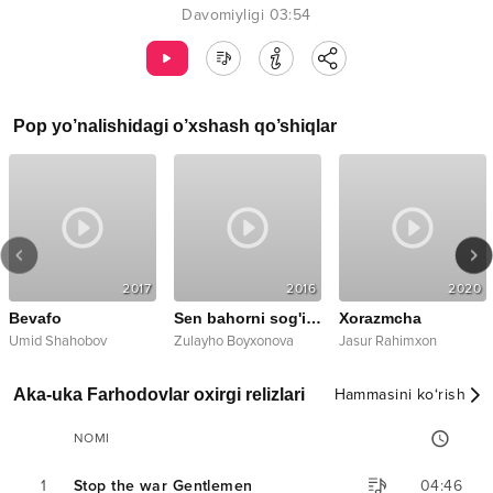
Davomiyligi
03:54
Pop
yo’nalishidagi o’xshash qo’shiqlar
2017
2016
2020
Bevafo
Sen bahorni sog'inmadingmi
Xorazmcha
Umid Shahobov
Zulayho Boyxonova
Jasur Rahimxon
Aka-uka Farhodovlar oxirgi relizlari
Hammasini ko‘rish
NOMI
1
Stop the war Gentlemen
04:46