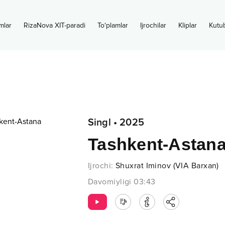
mlar
RizaNova XIT-paradi
To‘plamlar
Ijrochilar
Kliplar
Kutu
Singl
•
2025
Tashkent-Astan
Ijrochi
:
Shuxrat Iminov (VIA Barxan)
Davomiyligi
03:43