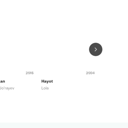
2016
2004
dan
Hayot
Qalbi Ma‘ak
Jo'rayev
Lola
J.R.B