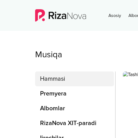
Asosiy
Albo
Musiqa
Hammasi
Premyera
Albomlar
RizaNova XIT-paradi