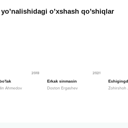
yo’nalishidagi o’xshash qo’shiqlar
2018
2021
bo'lak
Erkak sinmasin
Eshiging
din Ahmedov
Doston Ergashev
Zohirshoh 