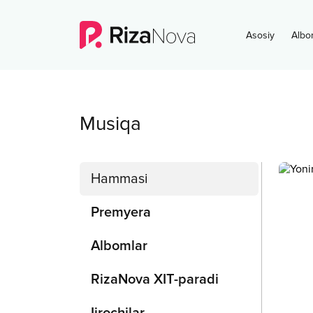
Asosiy
Albo
Musiqa
Hammasi
Premyera
Albomlar
RizaNova XIT-paradi