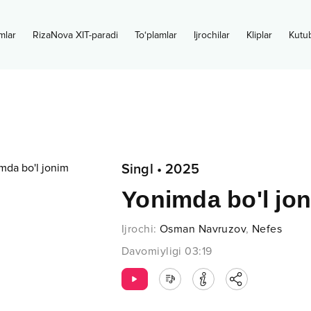
mlar
RizaNova XIT-paradi
To‘plamlar
Ijrochilar
Kliplar
Kutu
Singl
•
2025
Yonimda bo'l jo
Ijrochi
:
Osman Navruzov
,
Nefes
Davomiyligi
03:19