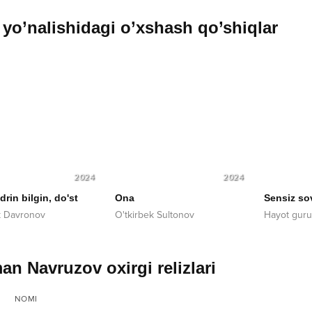
yo’nalishidagi o’xshash qo’shiqlar
2024
2024
rin bilgin, do'st
Ona
Sensiz so
k Davronov
O'tkirbek Sultonov
Hayot guru
n Navruzov oxirgi relizlari
NOMI