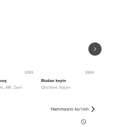
2025
2024
vuq
Bizdan keyin
Sevgim o'zin
,
,
hi
AIR
Zarin
Qilichbek Tojiyev
Avazbek Alim
Hammasini ko‘rish