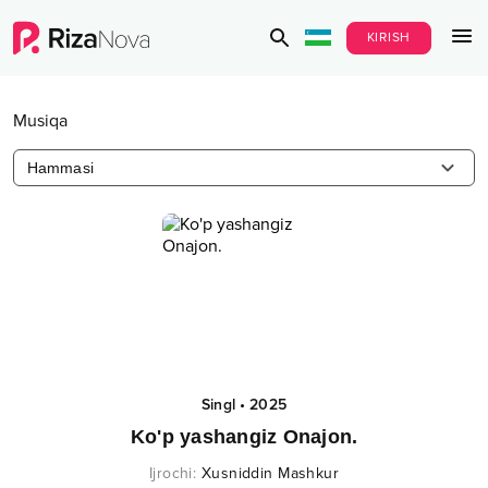
KIRISH
Musiqa
Hammasi
Singl
•
2025
Ko'p yashangiz Onajon.
Ijrochi
:
Xusniddin Mashkur