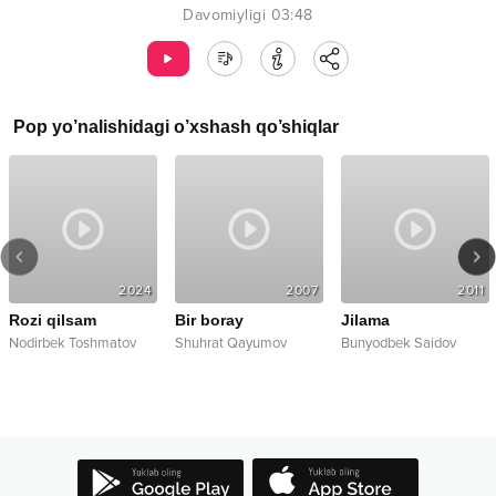
Davomiyligi
03:48
Pop
yo’nalishidagi o’xshash qo’shiqlar
2024
2007
2011
Rozi qilsam
Bir boray
Jilama
Nodirbek Toshmatov
Shuhrat Qayumov
Bunyodbek Saidov