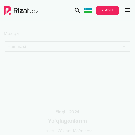
KIRISH
Musiqa
Hammasi
Singl
•
2024
Yo'qlaganlarim
Ijrochi
:
O'ktam Mo'minov