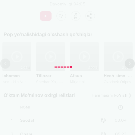
Davomiyligi
04:05
Pop
yo’nalishidagi o’xshash qo’shiqlar
2024
2025
2008
2023
Ichaman
Tillozar
Afsus
Hech kimni onasi hasta bo‘lmasin
S
herhan Xo'jamurodov
Isomiddin Nur
Mirjamol
Ozodbek Oripov
O'ktam Mo'minov oxirgi relizlari
Hammasini ko‘rish
NOMI
1
Saodat
03:04
2
Onam
05:23