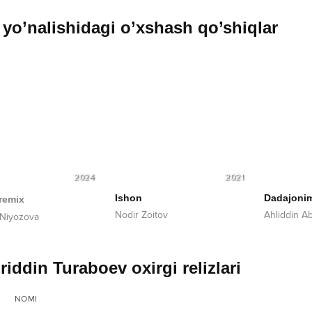
yo’nalishidagi o’xshash qo’shiqlar
2024
2021
Ishon
Dadajoni
remix
Nodir Zoitov
Ahliddin A
 Niyozova
iddin Turaboev oxirgi relizlari
NOMI