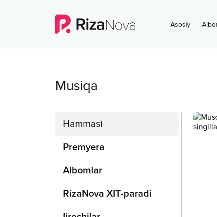
Asosiy
Albo
Musiqa
Hammasi
Premyera
Albomlar
RizaNova XIT-paradi