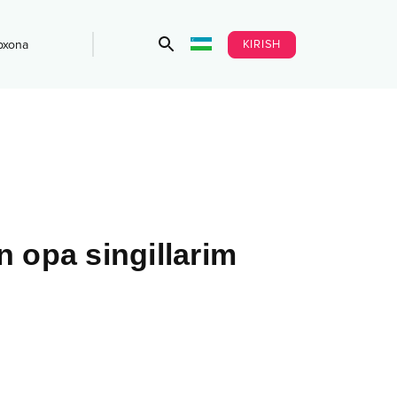
KIRISH
bxona
 opa singillarim