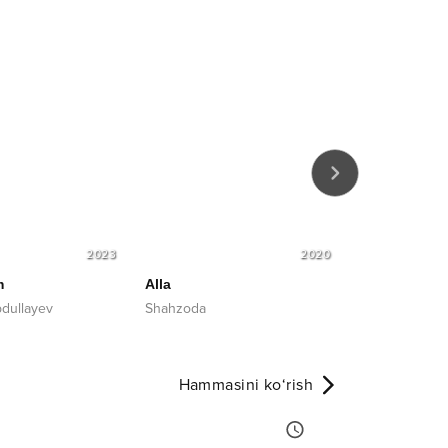
2023
2020
m
Alla
Atirgulim
bdullayev
Shahzoda
Xurshid Rasul
Hammasini ko‘rish