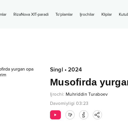
mlar
RizaNova XIT-paradi
To‘plamlar
Ijrochilar
Kliplar
Kutu
Singl
•
2024
Musofirda yurgan
Ijrochi
:
Muhriddin Turaboev
Davomiyligi
03:23