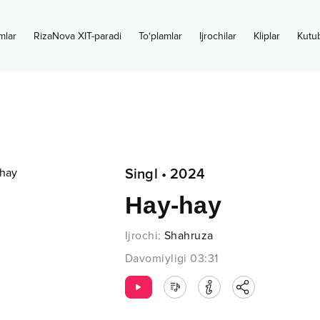
mlar
RizaNova XIT-paradi
To‘plamlar
Ijrochilar
Kliplar
Kutu
Singl
•
2024
Hay-hay
Ijrochi
:
Shahruza
Davomiyligi
03:31