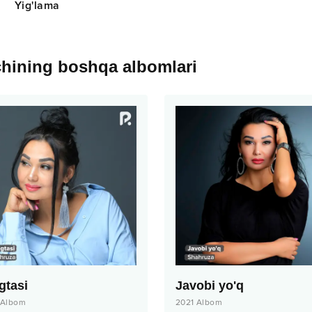
Yig'lama
chining boshqa albomlari
gtasi
Javobi yo'q
Albom
2021
Albom