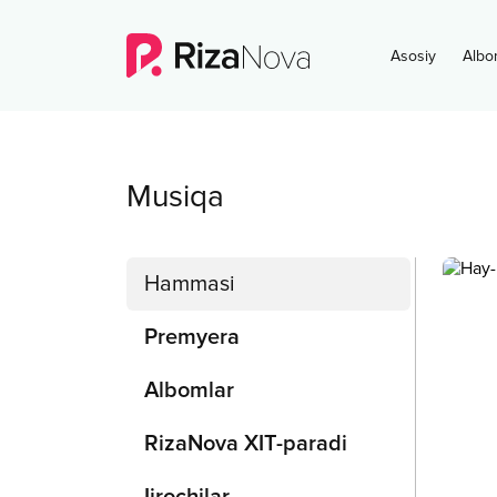
Asosiy
Albo
Musiqa
Hammasi
Premyera
Albomlar
RizaNova XIT-paradi