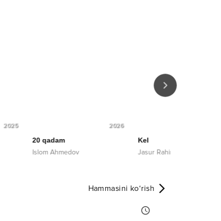
2026
2020
Kel
Qalam qosh
edov
Jasur Rahimxon
Shoxruz (Abad
Hammasini ko‘rish