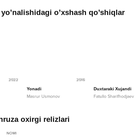
yo’nalishidagi o’xshash qo’shiqlar
2016
2025
Duxtaraki Xujandi
20 qadam
 Usmonov
Fatullo Sharifhodjaev
Islom Ahm
ruza oxirgi relizlari
NOMI