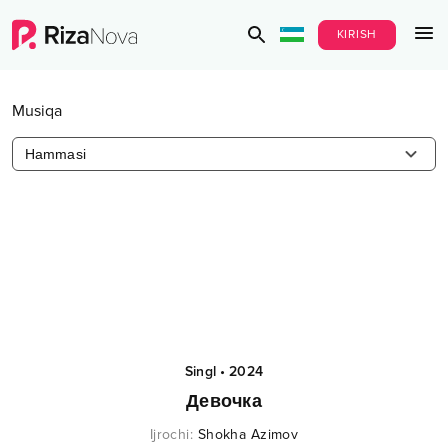
KIRISH
Musiqa
Hammasi
Singl
•
2024
Девочка
Ijrochi
:
Shokha Azimov