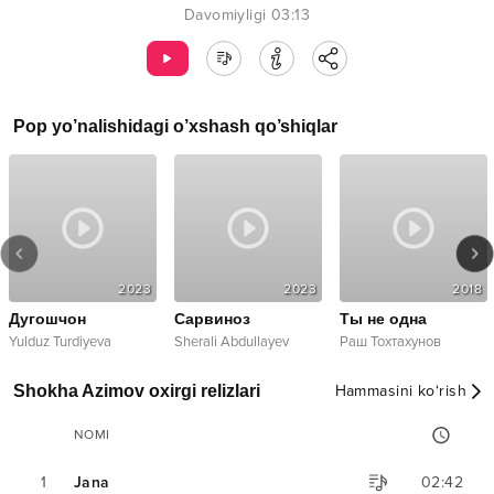
Davomiyligi
03:13
Pop
yo’nalishidagi o’xshash qo’shiqlar
2023
2023
2018
Дугошчон
Сарвиноз
Ты не одна
Yulduz Turdiyeva
Sherali Abdullayev
Раш Тохтахунов
Shokha Azimov oxirgi relizlari
Hammasini ko‘rish
NOMI
1
Jana
02:42