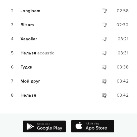
2
Jonginam
02:58
3
Bilsam
02:30
4
Xayollar
03:21
5
Нельзя
acoustic
03:31
6
Гудки
03:38
7
Мой друг
03:42
8
Нельзя
03:42