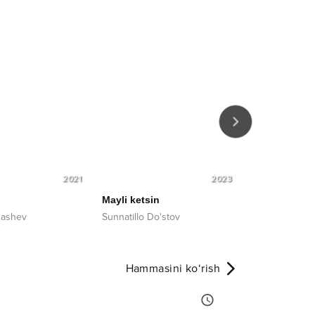
2021
2023
Mayli ketsin
Dialog
gashev
Sunnatillo Do'stov
Baxtiyar Ismat
Hammasini ko‘rish