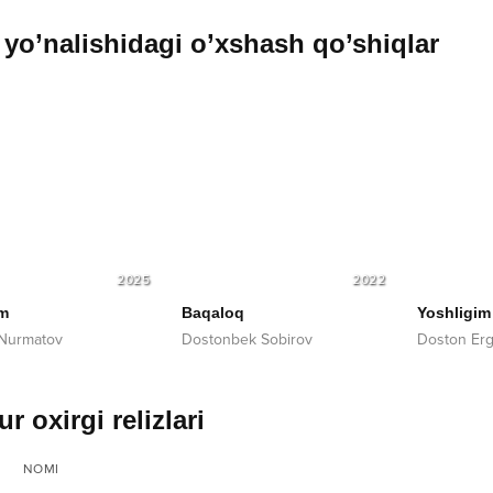
yo’nalishidagi o’xshash qo’shiqlar
2025
2022
am
Baqaloq
Yoshligim
 Nurmatov
Dostonbek Sobirov
Doston Er
r oxirgi relizlari
NOMI