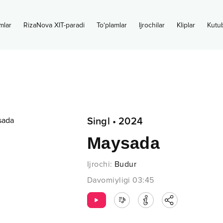
mlar
RizaNova XIT-paradi
To‘plamlar
Ijrochilar
Kliplar
Kutu
Singl
•
2024
Maysada
Ijrochi
:
Budur
Davomiyligi
03:45