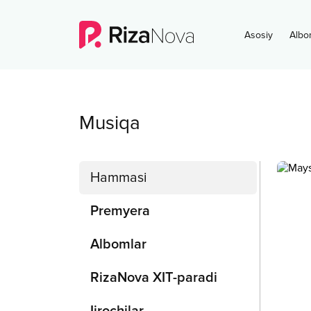
Asosiy
Albo
Musiqa
Hammasi
Premyera
Albomlar
RizaNova XIT-paradi