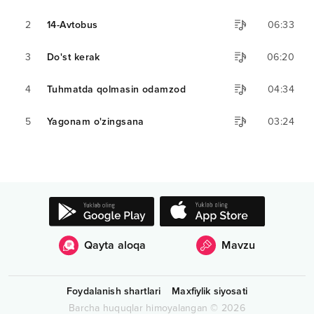
2
14-Avtobus
06:33
3
Do'st kerak
06:20
4
Tuhmatda qolmasin odamzod
04:34
5
Yagonam o'zingsana
03:24
Qayta aloqa
Mavzu
Foydalanish shartlari
Maxfiylik siyosati
Barcha huquqlar himoyalangan
©
2026