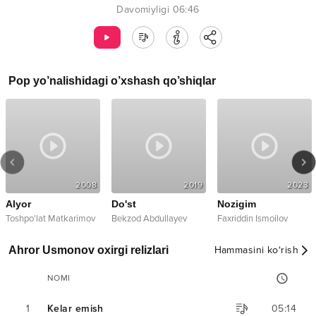
Davomiyligi
06:46
Pop
yo’nalishidagi o’xshash qo’shiqlar
2008
2019
2023
Alyor
Do'st
Nozigim
Toshpo'lat Matkarimov
Bekzod Abdullayev
Faxriddin Ismoilov
Ahror Usmonov oxirgi relizlari
Hammasini ko‘rish
NOMI
1
Kelar emish
05:14