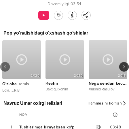
Davomiyligi
03:54
Pop
yo’nalishidagi o’xshash qo’shiqlar
2026
2026
2018
Kechir
Nega sendan kechib bo'lmaydi
O'zicha
remix
Baxtigulxonim
Xurshid Rasulov
,
Lola
J.R.B
Navruz Umar oxirgi relizlari
Hammasini ko‘rish
NOMI
1
Tushlarimga kirayabsan ko'p
03:48