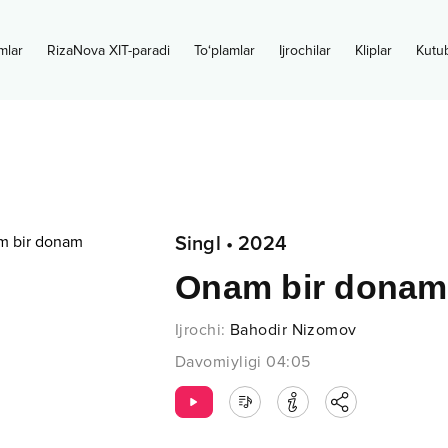
mlar
RizaNova XIT-paradi
To‘plamlar
Ijrochilar
Kliplar
Kutu
Singl
•
2024
Onam bir donam
Ijrochi
:
Bahodir Nizomov
Davomiyligi
04:05