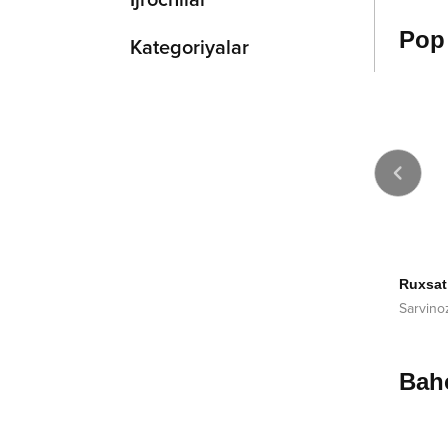
Ijrochilar
Pop
Kategoriyalar
2013
2025
Feruz
Ruxsat bariga
Sanobar Matmurotova
Sarvinoz Ruziyeva
D
Baho