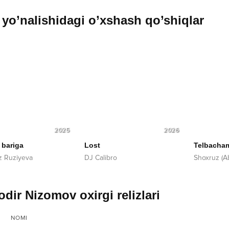
yo’nalishidagi o’xshash qo’shiqlar
2026
2022
Lost
Telbacham
Din
J Calibro
Shoxruz (Abadiya)
Ozo
dir Nizomov oxirgi relizlari
NOMI