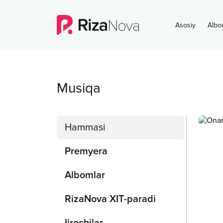
Asosiy
Albo
Musiqa
Hammasi
Premyera
Albomlar
RizaNova XIT-paradi