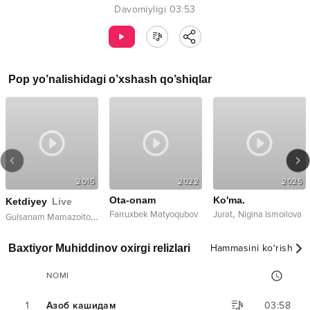
Davomiyligi
03:53
Pop
yo’nalishidagi o’xshash qo’shiqlar
2015
2022
2025
Ota-onam
Ko'ma.
Pari
y
Live
,
Farruxbek Matyoqubov
Jurat
Nigina Ismoilova
Og'abek S
G
ulsanam Mamazoitova
Baxtiyor Muhiddinov oxirgi relizlari
Hammasini ko‘rish
NOMI
1
Азоб кашидам
03:58