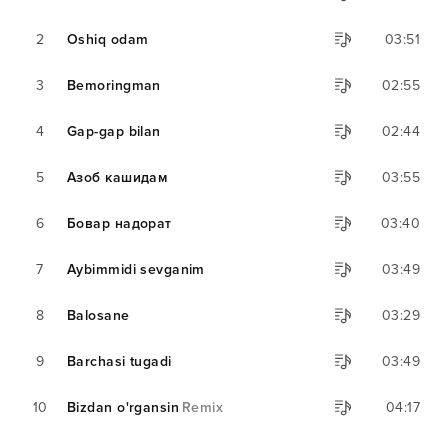
2
Oshiq odam
03:51
3
Bemoringman
02:55
4
Gap-gap bilan
02:44
5
Азоб кашидам
03:55
6
Бовар надорат
03:40
7
Aybimmidi sevganim
03:49
8
Balosane
03:29
9
Barchasi tugadi
03:49
10
Bizdan o'rgansin
Remix
04:17