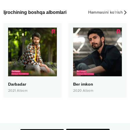
Ijrochining boshqa albomlari
Hammasini ko‘rish
Darbadar
Ber imkon
2021
Albom
2020
Albom