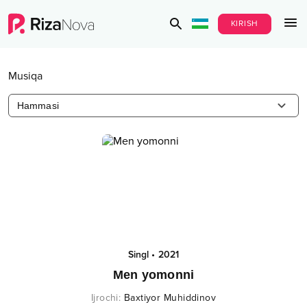
KIRISH
Musiqa
Hammasi
Singl
•
2021
Men yomonni
Ijrochi
:
Baxtiyor Muhiddinov