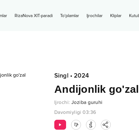
mlar
RizaNova XIT-paradi
To‘plamlar
Ijrochilar
Kliplar
Kutu
Singl
•
2024
Andijonlik go'zal
Ijrochi
:
Joziba guruhi
Davomiyligi
03:36