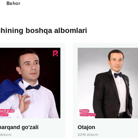
Bahor
chining boshqa albomlari
arqand go'zali
Otajon
Albom
2019
Albom