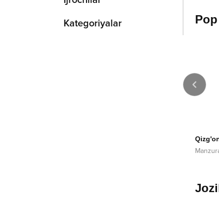
Ijrochilar
Pop
Kategoriyalar
2019
2022
jona
Pamada
Qizg'o
tbek Qo'qonov
Furkat Macho
Manzur
Jozi