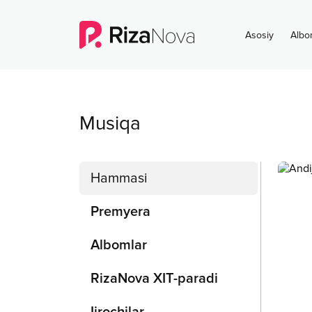
Asosiy
Albo
Musiqa
Hammasi
Premyera
Albomlar
RizaNova XIT-paradi