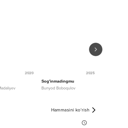
2020
2025
Sog'inmadingmu
Sevaman
Madaliyev
Bunyod Boboqulov
Zafarbek Qur
Hammasini ko‘rish