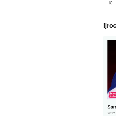
10
Ijro
Sam
2022