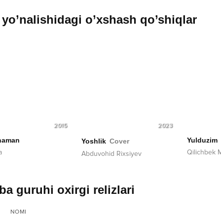
yo’nalishidagi o’xshash qo’shiqlar
2015
2023
naman
Yulduzim
Yoshlik
Cover
a
Qilichbek 
Abduvohid Rixsiyev
ba guruhi oxirgi relizlari
NOMI