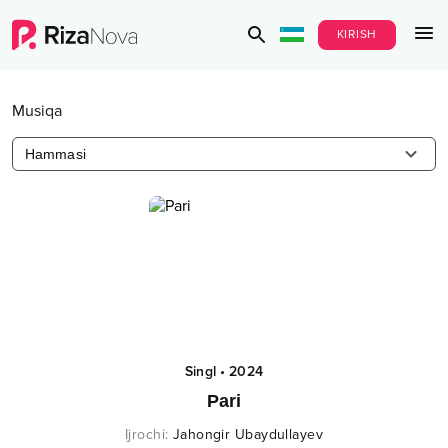
KIRISH
Musiqa
Hammasi
Singl
•
2024
Pari
Ijrochi
:
Jahongir Ubaydullayev