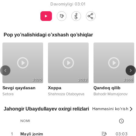
Davomiyligi
03:01
Pop
yo’nalishidagi o’xshash qo’shiqlar
2020
2022
2006
Sevgi qaydasan
Xoppa
Qandoq qilib
Setora
Shahnoza Otaboyeva
Bahodir Mamajonov
Jahongir Ubaydullayev oxirgi relizlari
Hammasini ko‘rish
NOMI
1
Mayli jonim
03:03