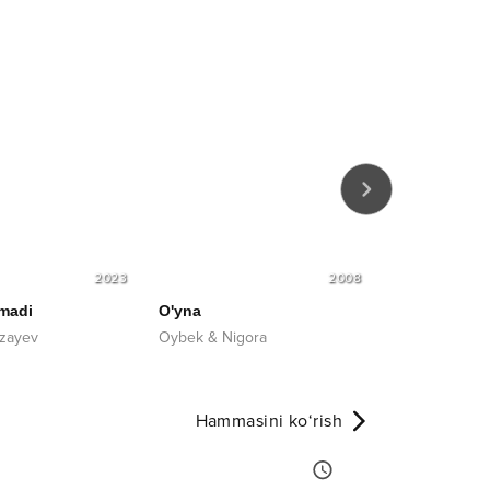
2023
2008
madi
O'yna
Popuri
Live
rzayev
Oybek & Nigora
Xurshid Rasul
Hammasini ko‘rish