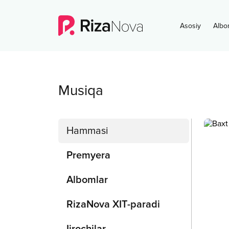
Asosiy
Albo
Musiqa
Hammasi
Premyera
Albomlar
RizaNova XIT-paradi