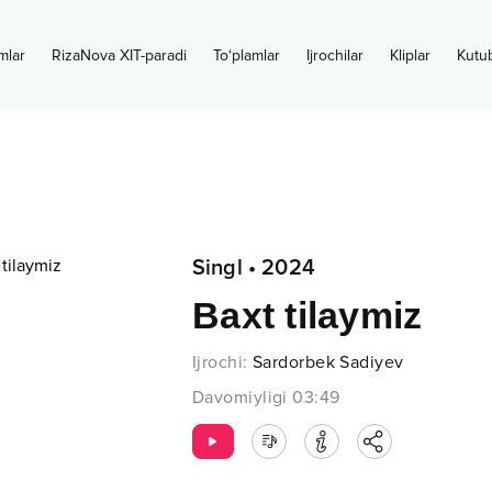
mlar
RizaNova XIT-paradi
To‘plamlar
Ijrochilar
Kliplar
Kutu
Singl
•
2024
Baxt tilaymiz
Ijrochi
:
Sardorbek Sadiyev
Davomiyligi
03:49