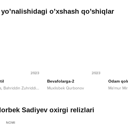
yo’nalishidagi o’xshash qo’shiqlar
2023
2023
til
Bevafolarga-2
Odam qol
,
a
Bahriddin Zuhriddinov
Muxlisbek Qurbonov
Ma'mur Mi
orbek Sadiyev oxirgi relizlari
NOMI