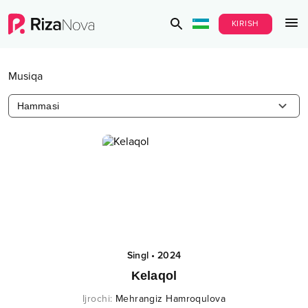
KIRISH
Musiqa
Hammasi
Singl
•
2024
Kelaqol
Ijrochi
:
Mehrangiz Hamroqulova