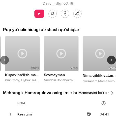
Davomiyligi
03:46
Pop
yo’nalishidagi o’xshash qo’shiqlar
2023
2019
2015
Kuyov bo‘lish mazzada
Sevmayman
Nima qildik vatan uchun
,
Kuk Choy
Oybek Teshaboyev
Nuriddin Bo'tabekov
G
ulsanam Mamazoitova
Mehrangiz Hamroqulova oxirgi relizlari
Hammasini ko‘rish
NOMI
1
Keragim
04:41