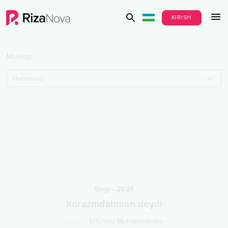
KIRISH
Musiqa
Hammasi
Singl
•
2024
Xorazmdanman deydi
Ijrochi
:
Dilshod Muhammedov