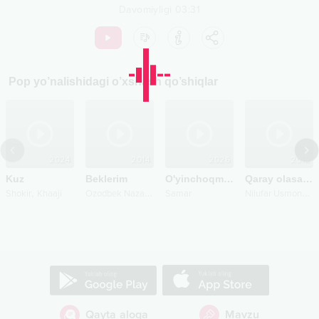
Davomiyligi
03:31
Pop
yo’nalishidagi o’xshash qo’shiqlar
2024
2014
2026
2012
Kuz
Beklerim
O'yinchoqman
Qaray olasanmi
,
O
zodbek Nazarbekov
N
ilufar Usmonova
Shokir
Khaaji
Samar
Qayta aloqa
Mavzu