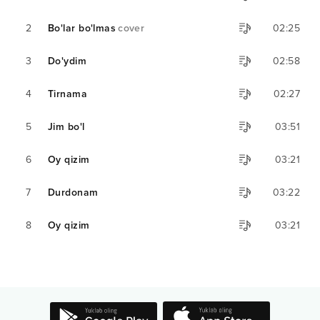
2
Bo'lar bo'lmas
cover
02:25
3
Do'ydim
02:58
4
Tirnama
02:27
5
Jim bo'l
03:51
6
Oy qizim
03:21
7
Durdonam
03:22
8
Oy qizim
03:21