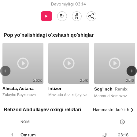
Davomiyligi
03:14
Pop
yo’nalishidagi o’xshash qo’shiqlar
2026
2016
2013
Almata, Astana
Intizor
Sog'inch
Remix
Zulayho Boyxonova
Mavluda Asalxo'jayeva
Mahmud Nomozov
Behzod Abdullayev oxirgi relizlari
Hammasini ko‘rish
NOMI
1
Omrum
03:16