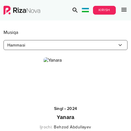
KIRISH
Musiqa
Hammasi
Singl
•
2024
Yanara
Ijrochi
:
Behzod Abdullayev