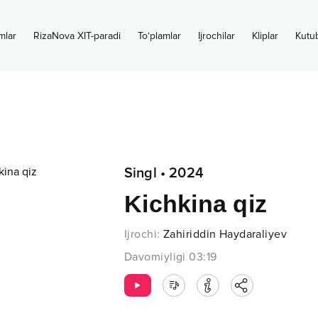
mlar
RizaNova XIT-paradi
To‘plamlar
Ijrochilar
Kliplar
Kutu
Singl
•
2024
Kichkina qiz
Ijrochi
:
Zahiriddin Haydaraliyev
Davomiyligi
03:19