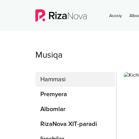
Asosiy
Albo
Musiqa
Hammasi
Premyera
Albomlar
RizaNova XIT-paradi