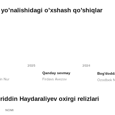
yo’nalishidagi o’xshash qo’shiqlar
2025
2024
b
Qanday sevmay
Bog'dodda
in Nur
Firdavs Avezov
Ozodbek N
riddin Haydaraliyev oxirgi relizlari
NOMI