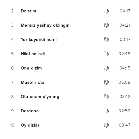
2
Do‘stim
04:17
3
Mensiz yashay oldingmi
04:21
4
Yor kuydirdi mani
03:17
5
Hilol bo‘ladi
02:49
6
Ona qizim
04:15
7
Musofir ota
05:58
8
Ota-onam o'ynang
03:12
9
Durdona
02:52
10
Oy qizlar
03:47