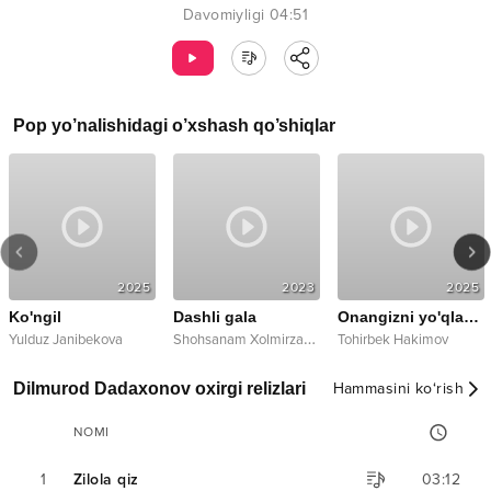
Davomiyligi
04:51
Pop
yo’nalishidagi o’xshash qo’shiqlar
2025
2023
2025
Ko'ngil
Dashli gala
Onangizni yo'qladingizmi
S
hohsanam Xolmirzayeva
Yulduz Janibekova
Tohirbek Hakimov
Dilmurod Dadaxonov oxirgi relizlari
Hammasini ko‘rish
NOMI
1
Zilola qiz
03:12