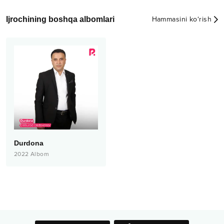
Ijrochining boshqa albomlari
Hammasini ko‘rish
Durdona
2022
Albom