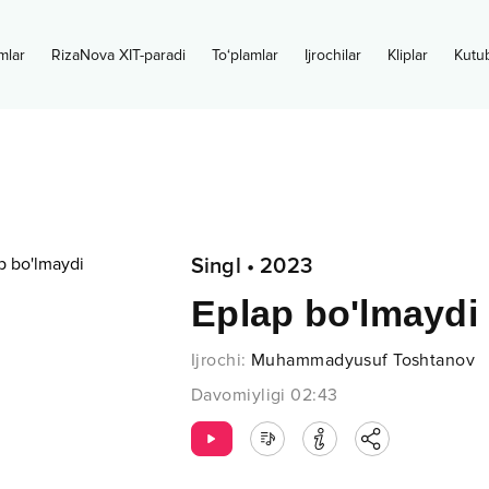
mlar
RizaNova XIT-paradi
To‘plamlar
Ijrochilar
Kliplar
Kutu
Singl
•
2023
Eplap bo'lmaydi
Ijrochi
:
Muhammadyusuf Toshtanov
Davomiyligi
02:43