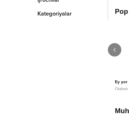
Ijrochilar
Pop
Kategoriyalar
2017
2026
a-jiyda
Umr yo'ldoshim
Ey yor
dbek Qilichev
Shuxrat Muratov
Otabek 
Muha