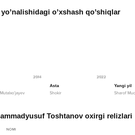
yo’nalishidagi o’xshash qo’shiqlar
2014
2022
Asta
Yangi yil
Mutalxo'jayev
Shokir
Sharof Mu
mmadyusuf Toshtanov oxirgi relizlari
NOMI