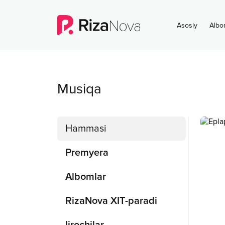
Asosiy
Albo
Musiqa
Hammasi
Premyera
Albomlar
RizaNova XIT-paradi