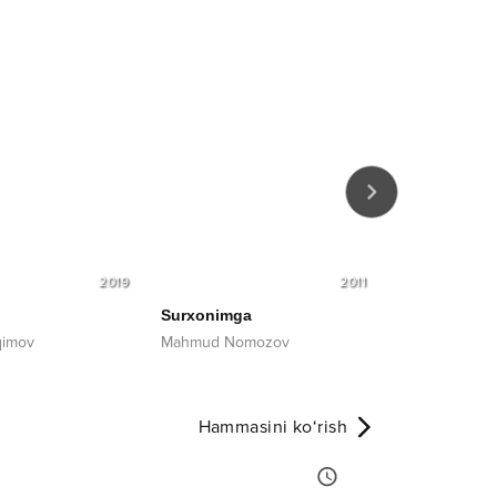
2019
2011
Surxonimga
Sog‘inib
qimov
Mahmud Nomozov
Feruza Ochilo
Hammasini ko‘rish