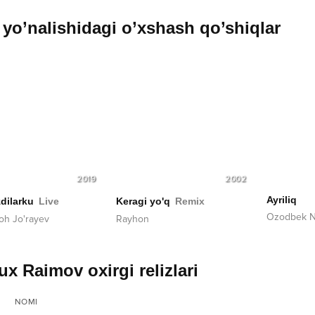
yo’nalishidagi o’xshash qo’shiqlar
2019
2002
Ayriliq
dilarku
Live
Keragi yo'q
Remix
Ozodbek N
oh Jo'rayev
Rayhon
ux Raimov oxirgi relizlari
NOMI