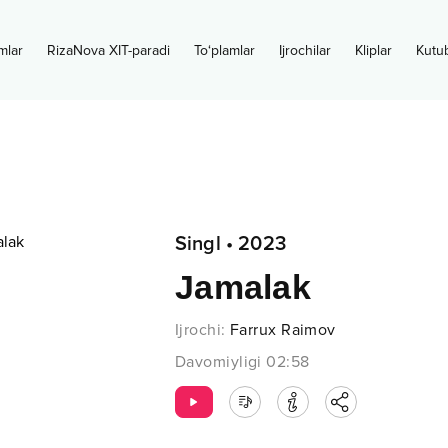
mlar
RizaNova XIT-paradi
To‘plamlar
Ijrochilar
Kliplar
Kutu
Singl
•
2023
Jamalak
Ijrochi
:
Farrux Raimov
Davomiyligi
02:58