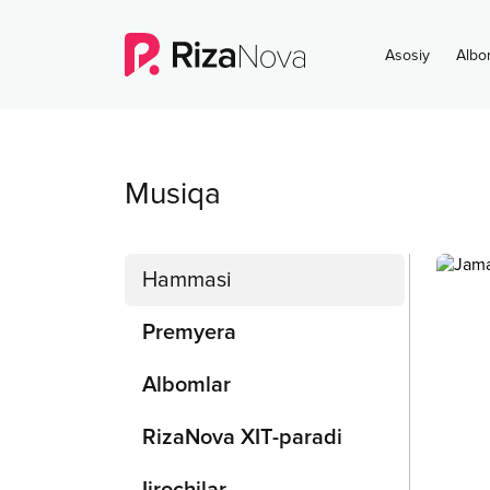
Asosiy
Albo
Musiqa
Hammasi
Premyera
Albomlar
RizaNova XIT-paradi