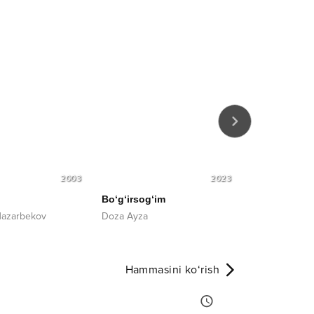
2003
2023
Bo‘g‘irsog‘im
Retro India
azarbekov
Doza Ayza
Dilnoza Akbar
Hammasini ko‘rish