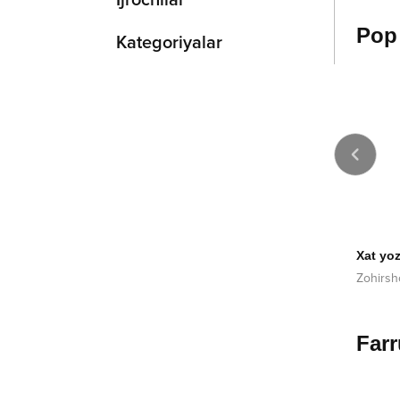
Ijrochilar
Pop
Kategoriyalar
2012
2014
m
Na bo'pti
Xat yoz
bek Alimov
Zafarbek Qurbonboyev
Zohirsh
Farr